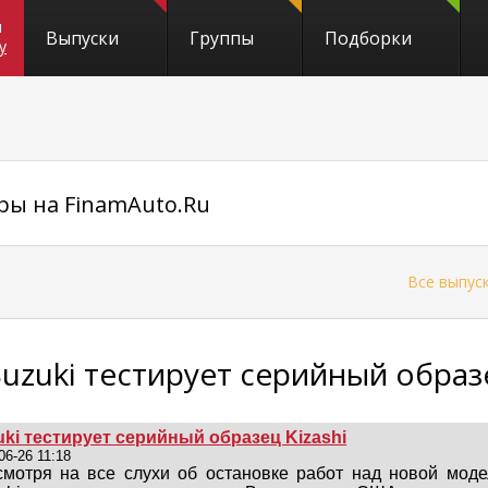
и
Выпуски
Группы
Подборки
y
ры на FinamAuto.Ru
←
Все выпус
Suzuki тестирует серийный образе
uki тестирует серийный образец Kizashi
06-26 11:18
смотря на все слухи об остановке работ над новой моде