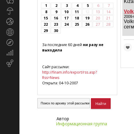
Общество
Kiza
СМИ
1
2
3
4
5
6
7
Прогноз
Vol
8
9
10
11
12
13
14
погоды
2009-
15
16
17
18
19
20
21
Спорт
Vol
22
23
24
25
26
27
28
сегм
29
30
Страны
и
Туризм
регионы
За последние 60 дней
ни разу не
выходила
Экономика
и
Email-
финансы
Сайт рассылки:
маркетинг
http://finam.info/export/rss.asp?
Rss=News
Открыта: 04-10-2007
Автор
Информационная группа
"ФИНАМ"