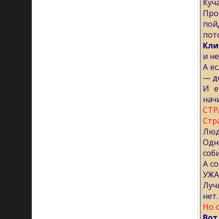
Куча
Про
пой
пото
Кли
и н
А е
— д
И е
нач
СТРА
Стр
Люд
Одн
соб
А с
УЖА
Луч
нет.
Но 
Вот