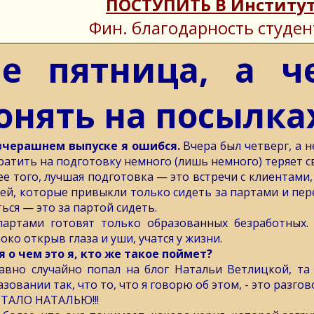
ПОСТУПИТЬ В Институт
Фин. благодарность студен
е пятница, а ч
онять на посылка
вчерашнем выпуске я ошибся.
Вчера был четверг, а н
ратить на подготовку немного (лишь немного) теряет с
ее того, лучшая подготовка — это встречи с клиентами,
ей, которые привыкли только сидеть за партами и пере
ться — это за партой сидеть.
партами готовят только образованных безработных.
око открыв глаза и уши, учатся у жизни.
я о чем это я, кто же такое поймет?
авно случайно попал на блог Натальи Ветлицкой, та 
азовании так, что то, что я говорю об этом, - это разг
ТАЛО НАТАЛЬЮ!!!