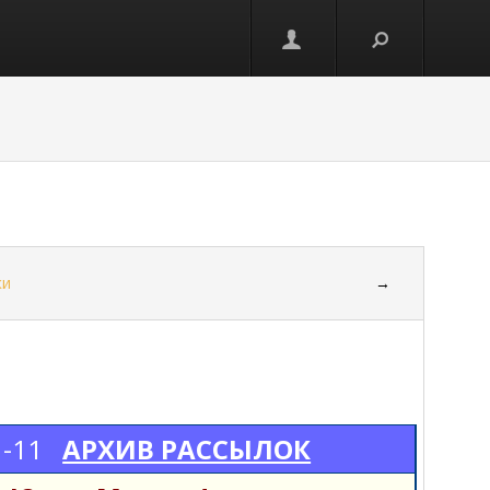
ки
→
1-11
АРХИВ РАССЫЛОК