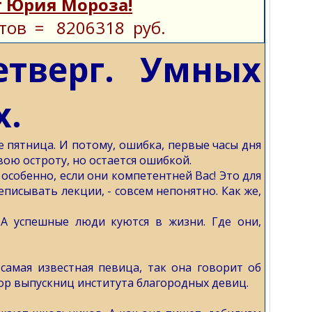
 Юрия Мороза!
тов = 8206318 руб.
етверг. Умных
х.
е пятница. И потому, ошибка, первые часы дня
вою остроту, но остается ошибкой.
 особенно, если они компетентней Вас! Это для
писывать лекции, - совсем непонятно. Как же,
 А успешные люди куются в жизни. Где они,
самая известная певица, так она говорит об
овор выпускниц института благородных девиц.