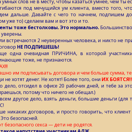
 умных слов не в месту, чтобы казаться умнее, чем ты ес
гибаются под мечущийся ум клиента, вместо того, что
дем дальше. Давайте с чего то начнем, подпишем дог
м уже то) сделаем вам и вот это и то.
енты тоже бестолковы. Это нормально.
Большинство л
е уверены.
сли встречаются 2 неуверенных человека, и никто не п
оговор
НЕ ПОДПИШЕШЬ!
ще одна очевидная ПРИЧИНА, в которой участник
инающие тоже, не признаются.
Х!!!
ашно им подписывать договора и чем больше сумма, тем
и не хотят денег. Не хотят! Более того, они
ИХ БОЯТСЯ!!
о дело, отсидел в офисе 20 рабочих дней, и тебе за это
ираешься, потому что ничего не обещал.)
овсем другое дело, взять деньги, большие деньги (для т
С!
ше никаких договоров, и просто говорить, что клиент н
 Это безопасней.
от безопасного секса — дети не родятся.
 такое напутствие участникам АДЖ.