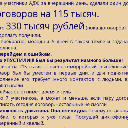
 а участники АДЖ за вчерашний день, сделали один 
оговоров на 115 тысяч.
330 тысяч рублей
го
(пока договоров).
доплату получили.
 прекрасно, молодцы. 5 дней в таком темпе и задача
олнена.
перейдем к ошибкам.
о УПУСТИЛИ!!! Был бы результат намного больше!
овор на 215 тысяч — очень геморройный, выполнение 
овор был бы уместен в первые дни, и для поднятия
олнение его требует много контактов с людьми, в
абатывали.
сейчас он отнимет время и силы.
го 7 участников, а может и меньше, если пару дого
писать сегодня договор, - остальные не смогли.
можность доказана. Она очевидна.
Почему остальны
бки, о которых я уже писал. Послушай диктофонн
веренный и квелый.