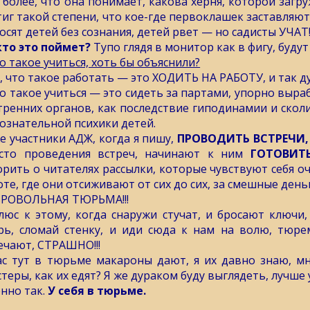
 более, что она понимает, какова херня, которой загр
тиг такой степени, что кое-где первоклашек заставляю
осят детей без сознания, детей рвет — но садисты УЧАТ!!
кто это поймет?
Тупо глядя в монитор как в фигу, будут 
то такое учиться, хоть бы объяснили?
о, что такое работать — это ХОДИТЬ НА РАБОТУ, и так 
то такое учиться — это сидеть за партами, упорно выра
тренних органов, как последствие гиподинамии и сколи
ознательной психики детей.
е участники АДЖ, когда я пишу,
ПРОВОДИТЬ ВСТРЕЧИ,
сто проведения встреч, начинают к ним
ГОТОВИТ
орить о читателях рассылки, которые чувствуют себя о
оте, где они отсиживают от сих до сих, за смешные день
РОВОЛЬНАЯ ТЮРЬМА!!!
люс к этому, когда снаружи стучат, и бросают ключи, 
рь, сломай стенку, и иди сюда к нам на волю, тюре
ечают, СТРАШНО!!!
ас тут в тюрьме макароны дают, я их давно знаю, мн
стеры, как их едят? Я же дураком буду выглядеть, лучше
нно так.
У себя в тюрьме.