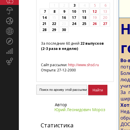
Общество
СМИ
1
2
3
4
5
6
Прогноз
7
8
9
10
11
12
13
погоды
14
15
16
17
18
19
20
Спорт
Н
21
22
23
24
25
26
27
28
29
30
Страны
и
Туризм
г
регионы
За последние 60 дней
22 выпусков
(2-3 раза в неделю)
Экономика
и
Во-
Email-
финансы
Сайт рассылки:
http://www.shsd.ru
пот
маркетинг
Открыта: 27-12-2000
Бол
люд
учи
За 
шир
Автор
Хот
Юрий Леонидович Мороз
Нед
обр
ДОС
Статистика