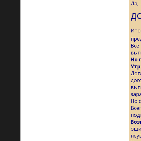
Да,
д
Ито
пре
Все
вып
Но 
Утр
Дог
дог
вып
зар
Но 
Все
под
Воз
оши
неу