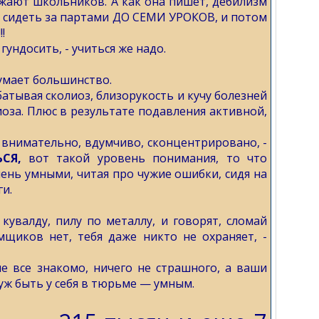
ужают школьников. А как она пишет, дебилизм
т сидеть за партами ДО СЕМИ УРОКОВ, и потом
!
гундосить, - учиться же надо.
думает большинство.
батывая сколиоз, близорукость и кучу болезней
оза. Плюс в результате подавления активной,
внимательно, вдумчиво, сконцентрировано, -
ЬСЯ,
вот такой уровень понимания, то что
чень умными, читая про чужие ошибки, сидя на
ги.
кувалду, пилу по металлу, и говорят, сломай
мщиков нет, тебя даже никто не охраняет, -
е все знакомо, ничего не страшного, а ваши
 уж быть у себя в тюрьме — умным.