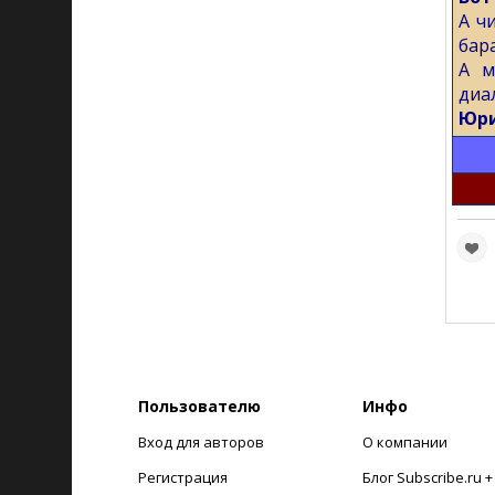
А ч
бара
А м
диа
Юри
Пользователю
Инфо
Вход для авторов
О компании
Регистрация
Блог Subscribe.ru 