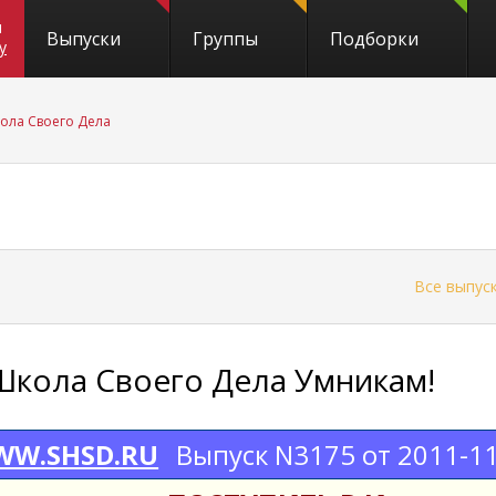
и
Выпуски
Группы
Подборки
y
ола Своего Дела
←
Все выпус
Школа Своего Дела Умникам!
W.SHSD.RU
Выпуск N3175 от 2011-1