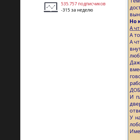
Тем
535.757 подписчиков
дос
-315 за неделю
вын
Но 
А ч
А т
А ч
вну
люб
Даж
вме
гов
раб
ДОБ
И п
две
отв
У н
лоб
Име