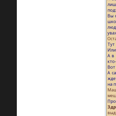
лиш
под
Вы 
шко
люд
уваж
Ост
Тут
Или
А в
кто-
Вот
А с
жде
на п
Маш
меш
Про
Здр
выд