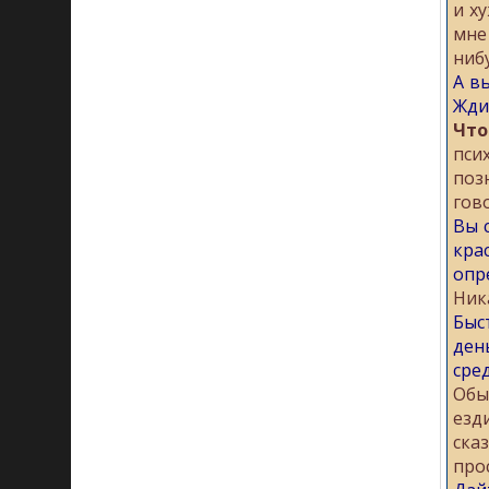
и х
мне
нибу
А в
Жди
Что
пси
поз
гов
Вы 
кра
опр
Ник
Быс
ден
сре
Обы
езд
ска
про