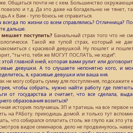
уже. Общаться почти не с кем. Большинство окружающих
 повезло и т.д. Да это даже на богадельню не тянет, так
дь.А к Вам - тупо боюсь не справиться.
ы всегда по жизни со всем справлялись? Отличница? Пож
те дальше.
 мешает поступить?
Банальный страх того что не смо
хологически. Такой же тупой страх, который не да
накомиться с красивой девушкой. Ну пошлет и пошлет
орит, "ты что, тебя же МОГУТ ПОСЛАТЬ, не ходи!".
с этой главной хней, которая вами рулит или договорит
сивые девушки. А то слушаете непонятно кого, и мою
еделитесь, я, красивые девушки или ваша хня.
ак не могу собрать сумму для поступления, подскажите к
трея, чтобы собрать, нужно найти работу где плятют
ьги от государства и считает, что все сделала, вы
днего образования возиться?
чная история. получаешь ЗП и тратишь на все первое 
ить на РАБоту. приходишь домой. и только тут вспомин
зать, что собирался оплатить столь же глупо как это ут
смотров видое семинаров. дело не продвинулось. навер