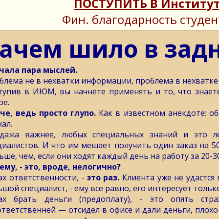
ПОСТУПИТЬ В Институт
Фин. благодарность студен
ачем шило в зад
чала пара мыслей.
блема не в нехватки информации, проблема в нехватке
тупив в ИЮМ, вы начнете применять и то, что знаете
ое.
че, ведь просто глупо.
Как в известном анекдоте: об
хал.
дажа важнее, любых специальных знаний и это ле
циалистов. И что им мешает получить один заказ на 50
ьше, чем, если они ходят каждый день на работу за 20-3
ему, - это, вроде, нелогично?
ах ответственности, -
это раз.
Клиента уже не удастся 
ьшой специалист, - ему все равно, его интересует толь
ах брать деньги (предоплату), - это опять ст
ответственней — отсидел в офисе и дали деньги, плохо