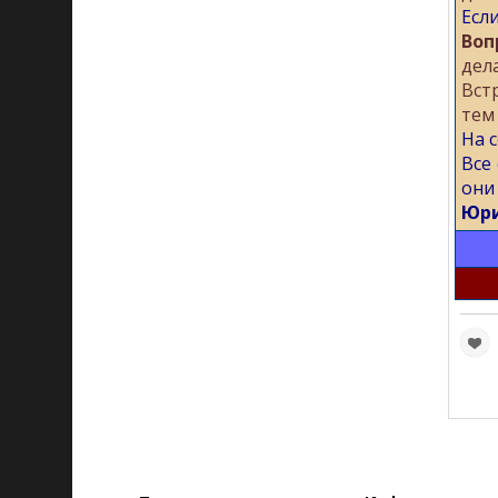
Есл
Воп
дел
Вст
тем
На с
Все
они
Юри