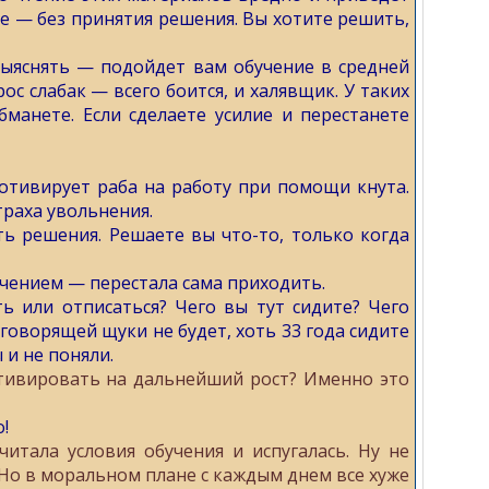
ое — без принятия решения. Вы хотите решить,
выяснять — подойдет вам обучение в средней
с слабак — всего боится, и халявщик. У таких
бманете. Если сделаете усилие и перестанете
отивирует раба на работу при помощи кнута.
раха увольнения.
ь решения. Решаете вы что-то, только когда
егчением — перестала сама приходить.
ь или отписаться? Чего вы тут сидите? Чего
, говорящей щуки не будет, хоть 33 года сидите
 и не поняли.
мотивировать на дальнейший рост? Именно это
!
итала условия обучения и испугалась. Ну не
.Но в моральном плане с каждым днем все хуже