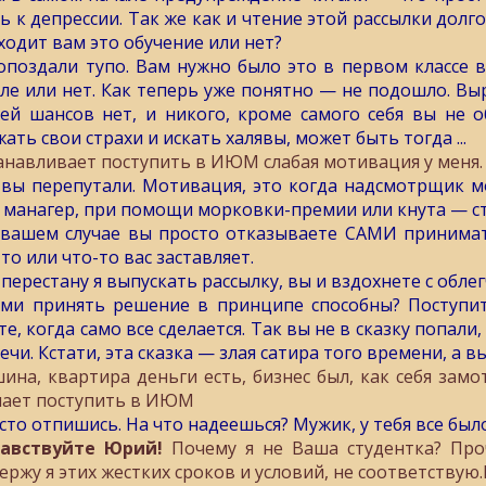
ь к депрессии. Так же как и чтение этой рассылки долг
ходит вам это обучение или нет?
опоздали тупо. Вам нужно было это в первом классе 
ле или нет. Как теперь уже понятно — не подошло. Выро
ей шансов нет, и никого, кроме самого себя вы не о
ать свои страхи и искать халявы, может быть тогда ...
анавливает поступить в ИЮМ слабая мотивация у меня.
 вы перепутали. Мотивация, это когда надсмотрщик м
 манагер, при помощи морковки-премии или кнута — ст
 вашем случае вы просто отказываете САМИ принимат
то или что-то вас заставляет.
 перестану я выпускать рассылку, вы и вздохнете с обл
ами принять решение в принципе способны? Поступит
те, когда само все сделается. Так вы не в сказку попали
ечи. Кстати, эта сказка — злая сатира того времени, а вы
ина, квартира деньги есть, бизнес был, как себя за
ает поступить в ИЮМ
сто отпишись. На что надеешься? Мужик, у тебя все было
авствуйте Юрий!
Почему я не Ваша студентка? Проч
ержу я этих жестких сроков и условий, не соответствую