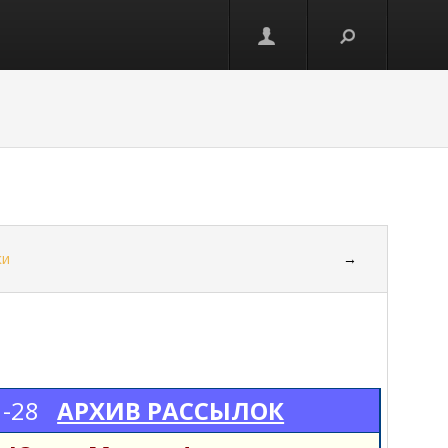
ки
→
1-28
АРХИВ РАССЫЛОК