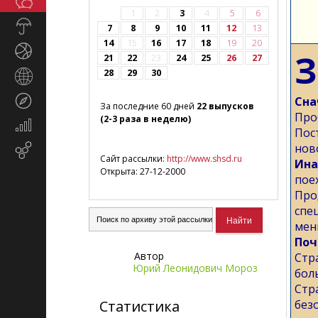
Общество
СМИ
1
2
3
4
5
6
Прогноз
7
8
9
10
11
12
13
погоды
14
15
16
17
18
19
20
Спорт
З
21
22
23
24
25
26
27
28
29
30
Страны
и
Туризм
Сна
регионы
За последние 60 дней
22 выпусков
Про
(2-3 раза в неделю)
Экономика
Пос
и
нов
Email-
финансы
Сайт рассылки:
http://www.shsd.ru
Ина
маркетинг
Открыта: 27-12-2000
пое
Про
спе
мен
Поч
Автор
Стр
Юрий Леонидович Мороз
бол
Стр
Статистика
без