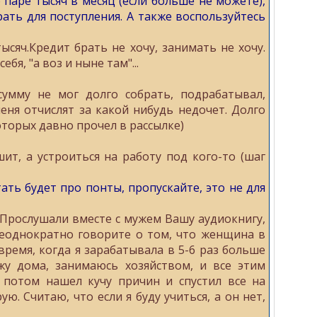
паре тысяч в месяц (если больше не можете),
ать для поступления. А также воспользуйтесь
ысяч.Кредит брать не хочу, занимать не хочу.
бя, "а воз и ныне там"...
умму не мог долго собрать, подрабатывал,
еня отчислят за какой нибудь недочет. Долго
которых давно прочел в рассылке)
ит, а устроиться на работу под кого-то (шаг
тать будет про понты, пропускайте, это не для
 Прослушали вместе с мужем Вашу аудиокнигу,
 неоднократно говорите о том, что женщина в
время, когда я зарабатывала в 5-6 раз больше
жу дома, занимаюсь хозяйством, и все этим
, потом нашел кучу причин и спустил все на
ю. Считаю, что если я буду учиться, а он нет,