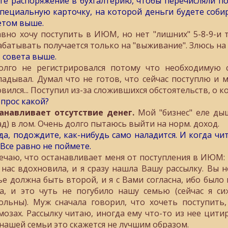
те распоряжение в бухгалтерию, чтобы перечисляли по 
специальную карточку, на которой деньги будете собир
етом выше.
авно хочу поступить в ИЮМ, но нет "лишних" 5-8-9-и т
батывать получается только на "выживание". Злюсь на се
2 совета выше.
олго не регистрировался потому что необходимую с
ладывал. Думал что не готов, что сейчас поступлю и м
овился... Поступил из-за сложившихся обстоятельств, о 
опрос какой?
анавливает отсутствие денег.
Мой "бизнес" еле дыш
ад) в лом. Очень долго пытаюсь выйти на норм. доход.
 да, подождите, как-нибудь само наладится. И когда чи
 Все равно не поймете.
ечаю, что останавливает меня от поступления в ИЮМ:
 нас вдохновила, и я сразу нашла Вашу рассылку. Вы
ье должна быть второй, и я с Вами согласна, ибо было 
а, и это чуть не погубило нашу семью (сейчас я си
ольны). Муж сначала говорил, что хочеть поступить
мозах. Рассылку читаю, иногда ему что-то из нее цитиру
 нашей семьи это скажется не лучшим образом.