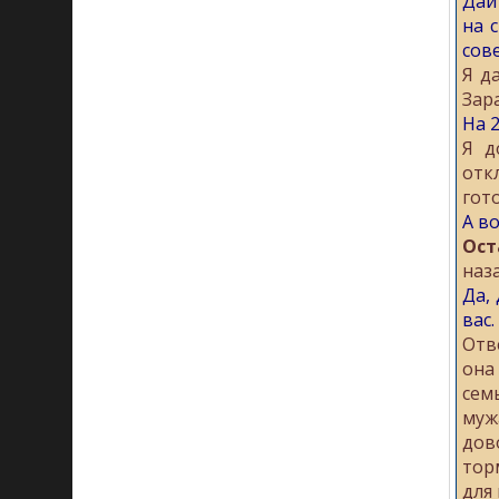
Дай
на 
сов
Я д
Зара
На 
Я д
отк
гот
А в
Ост
наз
Да,
вас.
Отв
она
сем
муж
дов
тор
для