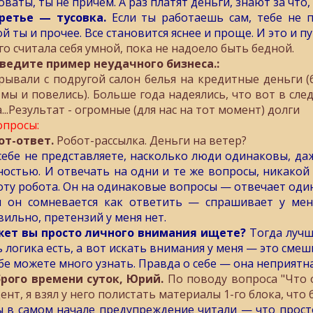
ваты, ты не причем. А раз платят деньги, знают за что,
ретье — тусовка.
Если ты работаешь сам, тебе не 
й ты и прочее. Все становится яснее и проще. И это и пу
го считала себя умной, пока не надоело быть бедной.
ведите пример неудачного бизнеса.:
рывали с подругой салон белья на кредитные деньги (
 мы и повелись). Больше года надеялись, что вот в сле
...Результат - огромные (для нас на тот момент) долги
опросы:
от-ответ.
Робот-рассылка. Деньги на ветер?
себе не представляете, насколько люди одинаковы, даж
ностью. И отвечать на одни и те же вопросы, никакой 
оту робота. Он на одинаковые вопросы — отвечает одина
и он сомневается как ответить — спрашивает у меня
вильно, претензий у меня нет.
ет вы просто личного внимания ищете?
Тогда лучш
ь логика есть, а вот искать внимания у меня — это смешн
ебе можете много узнать. Правда о себе — она неприятна
рого времени суток, Юрий.
По поводу вопроса "Что 
ент, я взял у него полистать материалы 1-го блока, что 
ы в самом начале предупреждение читали — что прост