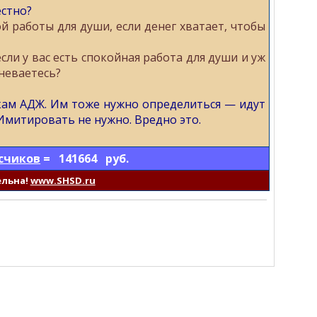
естно?
 работы для души, если денег хватает, чтобы
сли у вас есть спокойная работа для души и уж
мневаетесь?
икам АДЖ. Им тоже нужно определиться — идут
Имитировать не нужно. Вредно это.
счиков
= 141664 руб.
ельна!
www.SHSD.ru