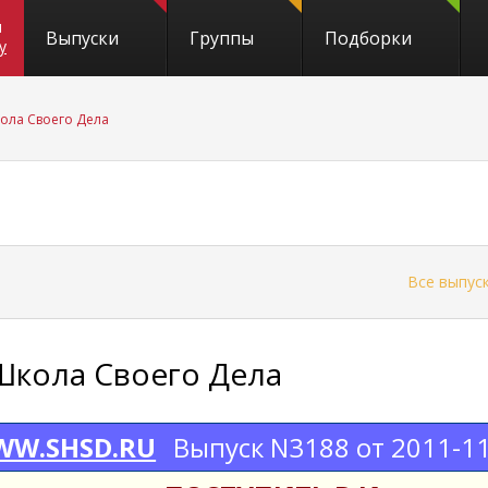
и
Выпуски
Группы
Подборки
y
ола Своего Дела
←
Все выпус
Школа Своего Дела
W.SHSD.RU
Выпуск N3188 от 2011-1