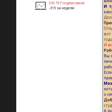
вино
535.757 подписчиков
И т
-315 за неделю
како
Дол
При
Отк
вот
года
И в
Роб
Вы 
лич
раб
Есл
пра
Мож
хот
о с
Доб
студ
А в