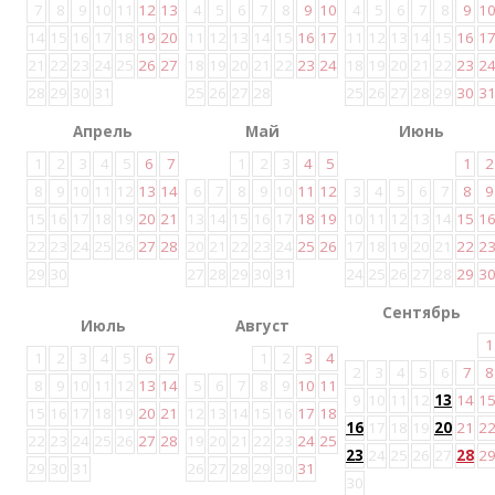
7
8
9
10
11
12
13
4
5
6
7
8
9
10
4
5
6
7
8
9
1
14
15
16
17
18
19
20
11
12
13
14
15
16
17
11
12
13
14
15
16
1
21
22
23
24
25
26
27
18
19
20
21
22
23
24
18
19
20
21
22
23
2
28
29
30
31
25
26
27
28
25
26
27
28
29
30
3
Апрель
Май
Июнь
1
2
3
4
5
6
7
1
2
3
4
5
1
2
8
9
10
11
12
13
14
6
7
8
9
10
11
12
3
4
5
6
7
8
9
15
16
17
18
19
20
21
13
14
15
16
17
18
19
10
11
12
13
14
15
1
22
23
24
25
26
27
28
20
21
22
23
24
25
26
17
18
19
20
21
22
2
29
30
27
28
29
30
31
24
25
26
27
28
29
3
Сентябрь
Июль
Август
1
1
2
3
4
5
6
7
1
2
3
4
2
3
4
5
6
7
8
8
9
10
11
12
13
14
5
6
7
8
9
10
11
9
10
11
12
13
14
1
15
16
17
18
19
20
21
12
13
14
15
16
17
18
16
17
18
19
20
21
2
22
23
24
25
26
27
28
19
20
21
22
23
24
25
23
24
25
26
27
28
2
29
30
31
26
27
28
29
30
31
30