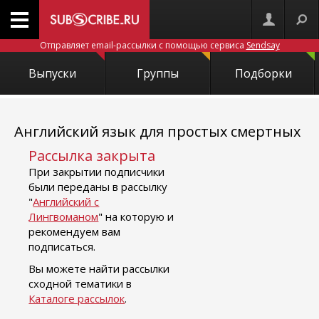
Отправляет email-рассылки с помощью сервиса
Sendsay
Выпуски
Группы
Подборки
Английский язык для простых смертных
Рассылка закрыта
При закрытии подписчики
были переданы в рассылку
"
Английский с
Лингвоманом
" на которую и
рекомендуем вам
подписаться.
Вы можете найти рассылки
сходной тематики в
Каталоге рассылок
.