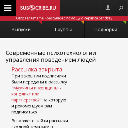
Отправляет email-рассылки с помощью сервиса
Sendsay
Выпуски
Группы
Подборки
Современные психотехнологии
управления поведением людей
Рассылка закрыта
При закрытии подписчики
были переданы в рассылку
"
Мужчины и женщины -
конфликт или
партнерство?
" на которую
и рекомендуем вам
подписаться.
Вы можете найти рассылки
сходной тематики в