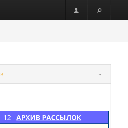
ки
→
2-12
АРХИВ РАССЫЛОК