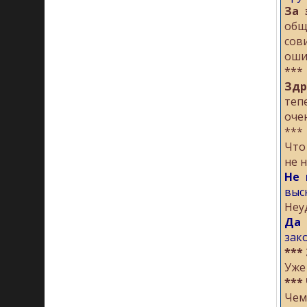
За 
общ
сов
оши
***
Здр
теп
оче
***
Что
не 
Не 
выс
Нeу
Да 
зак
***
Уже
***
Чем