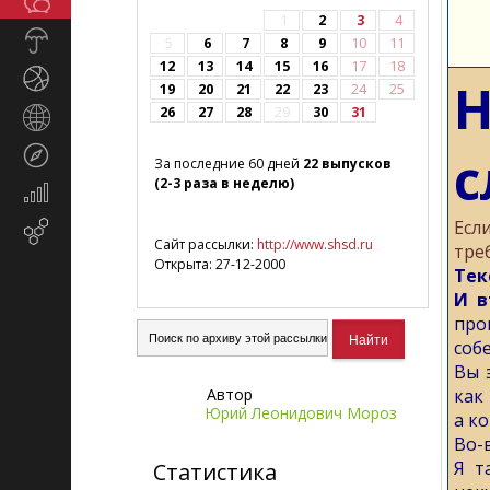
Общество
СМИ
1
2
3
4
Прогноз
5
6
7
8
9
10
11
погоды
12
13
14
15
16
17
18
Спорт
19
20
21
22
23
24
25
26
27
28
29
30
31
Страны
и
Туризм
с
регионы
За последние 60 дней
22 выпусков
(2-3 раза в неделю)
Экономика
и
Есл
Email-
финансы
Сайт рассылки:
http://www.shsd.ru
треб
маркетинг
Открыта: 27-12-2000
Тек
И в
про
соб
Вы 
Автор
как 
Юрий Леонидович Мороз
а ко
Во-
Я т
Статистика