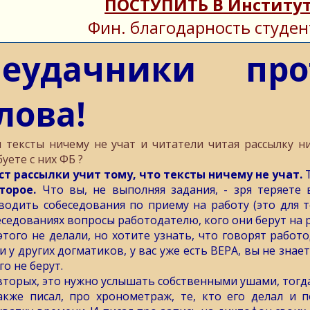
ПОСТУПИТЬ В Институт
Фин. благодарность студен
Неудачники про
лова!
и тексты ничему не учат и читатели читая рассылку ни
уете с них ФБ ?
ст рассылки учит тому, что тексты ничему не учат.
Т
торое.
Что вы, не выполняя задания, - зря теряете 
водить собеседования по приему на работу (это для те
еседованиях вопросы работодателю, кого они берут на р
этого не делали, но хотите узнать, что говорят работ
и у других догматиков, у вас уже есть ВЕРА, вы не знает
го не берут.
вторых, это нужно услышать собственными ушами, тогда
акже писал, про хронометраж, те, кто его делал и 