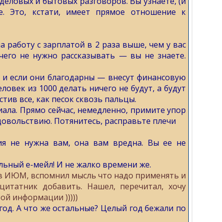
деловых и бытовых разговоров. Вы узнаете, (и
е. Это, кстати, имеет прямое отношение к
 работу с зарплатой в 2 раза выше, чем у вас
ичего не нужно рассказывать — вы не знаете.
т и если они благодарны — внесут финансовую
овек из 1000 делать ничего не будут, а будут
стив все, как песок сквозь пальцы.
ала. Прямо сейчас, немедленно, примите упор
удовольствию. Потянитесь, расправьте плечи
я не нужна вам, она вам вредна. Вы ее не
льный е-мейл! И не жалко времени же.
в ИЮМ, вспомнил мысль что надо применять и
цитатник добавить. Нашел, перечитал, хочу
ой информации )))))
од. А что же остальные? Целый год бежали по