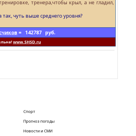
ренировке, тренера,чтобы крыл, а не гладил,
а так, чуть выше среднего уровня?
счиков
= 142787 руб.
ельна!
www.SHSD.ru
Спорт
Прогноз погоды
Новости и СМИ