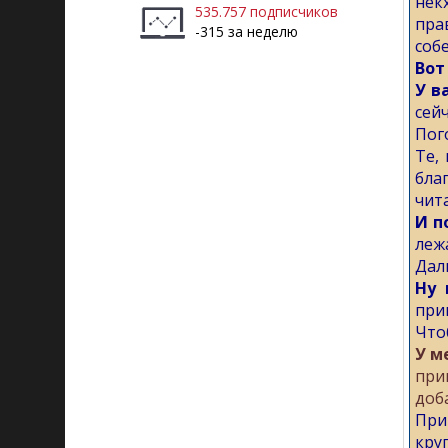
нек
535.757 подписчиков
пра
-315 за неделю
соб
Вот
У в
сей
Пог
Те,
бла
чит
И п
леж
Дал
Ну 
при
Что
У м
при
доб
При
круг