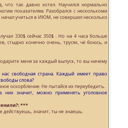
, что так давно хотел. Научился нормально
огим показателям. Разобрался с несколькоми
начал учиться в ИЮМ, не совершил несколько
лучал 330$ сейчас 350$ . Но на 4 часа больше
цев, стыдно конечно очень, трусяк, чё боюсь, и
агодарите меня за каждый выпуск, то вы ничему
 нас свободная страна. Каждый имеет право
свободы слова?
ное oскорбление. Нe пытaйся их пеpеубедить.
в них значит, можно применять уголовное
енили?: ***
е действуешь, значит, ты не знаешь.