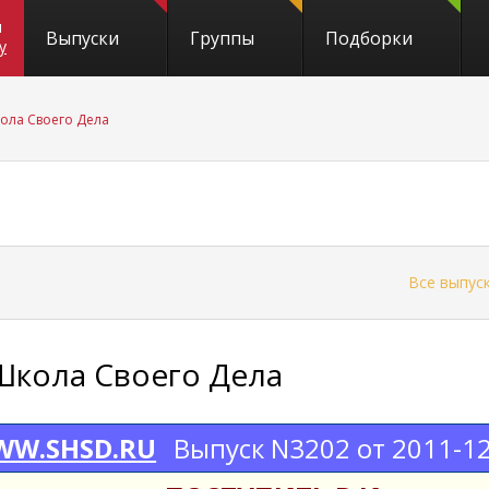
и
Выпуски
Группы
Подборки
y
ола Своего Дела
←
Все выпус
Школа Своего Дела
W.SHSD.RU
Выпуск N3202 от 2011-1