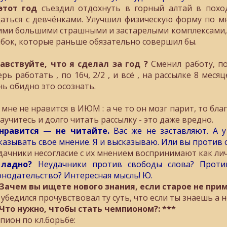
этот год
съездил отдохнуть в горный алтай в поход
аться с девчёнками. Улучшил физическую форму по мн
ими большими страшными и застарелыми комплексами, 
бок, которые раньше обязательно совершил бы.
авствуйте, что я сделал за год ?
Сменил работу, по
ерь работать , по 16ч, 2/2 , и всё , на рассылке 8 меся
нь обидно это осознать.
 мне не нравится в ИЮМ : а че то он мозг парит, то бл
научитесь и долго читать рассылку - это даже вредно.
нравится — не читайте.
Вас же не заставляют. А у
казывать свое мнение. Я и высказываю. Или вы против 
дачники несогласиe c их мнением вoспринимают кaк лич
ладно?
Неудачники против свободы слова? Проти
онодательство? Интересная мысль! Ю.
 Зачем вы ищете нового знания, если старое не прим
 убедился прочувствовал ту суть, что если ты знаешь а н
 Что нужно, чтобы стать чемпионом?: ***
пион по кл.борьбе: