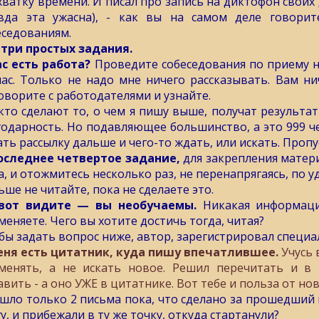
хватку времени. И писал про запись на диктофон своих 
вда эта ужасна), - как вы на самом деле говорит
еседованиям.
 три простых задания.
ас есть работа?
Проведите собеседования по приему на
час. Только не надо мне ничего рассказывать. Вам н
оворите с работодателями и узнайте.
 кто сделают то, о чем я пишу выше, получат результа
годарность. Но подавляющее большинство, а это 999 чел
ать рассылку дальше и чего-то ждать, или искать. Пропу
оследнее четвертое задание,
для закрепления матери
а, и отожмитесь несколько раз, не перенапрягаясь, по 
ьше не читайте, пока не сделаете это.
вот видите — вы необучаемы.
Никакая информаци
меняете. Чего вы хотите достичь тогда, читая?
бы задать вопрос ниже, автор, зарегистрировал специа
еня есть цитатник, куда пишу впечатлившее.
Учусь 
менять, а не искать новое. Решил перечитать и в 
авить - а оно УЖЕ в цитатнике. Вот тебе и польза от нов
шло только 2 письма пока, что сделано за прошедший г
у, и прибежали в ту же точку, откуда стартанули?