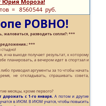
 Юрия Мороза!
тов = 8560544 руб.
попе РОВНО!
ь, жаловаться, разводить сопли?: ***
редложения.: ***
я стыдно!
я, и на выходе получает результат, к которому
себе планировать, а вечером идет в спортзал и
 либо приводил аргументы за то чтобы начать
ремя, не откладывать, спрашивать совета,
угие месяцы, кроме первого?
т дорожать с 1-го января.
А потом и другие
м учатся в ИЮМ. В ИЮМ учатся, чтобы повысить