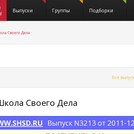
и
Выпуски
Группы
Подборки
y
ола Своего Дела
←
Все выпус
Школа Своего Дела
W.SHSD.RU
Выпуск N3213 от 2011-1