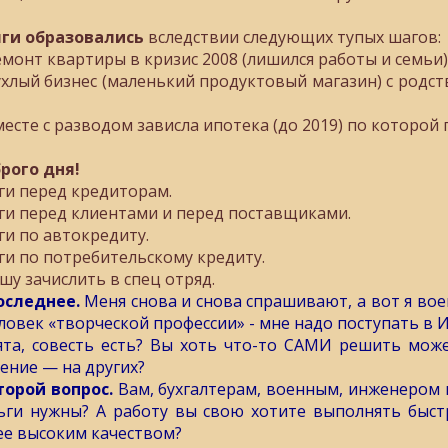
ги образовались
вследствии следующих тупых шагов:
ремонт квартиры в кризис 2008 (лишился работы и семьи) 
тухлый бизнес (маленький продуктовый магазин) с род
месте с разводом зависла ипотека (до 2019) по которой п
рого дня!
ги перед кредиторам.
ги перед клиентами и перед поставщиками.
ги по автокредиту.
ги по потребительскому кредиту.
шу зачислить в спец отряд.
оследнее.
Меня снова и снова спрашивают, а вот я военн
еловек «творческой профессии» - мне надо поступать в
ята, совесть есть? Вы хоть что-то САМИ решить може
ение — на других?
торой вопрос.
Вам, бухгалтерам, военным, инженером 
ьги нужны? А работу вы свою хотите выполнять быст
ее высоким качеством?