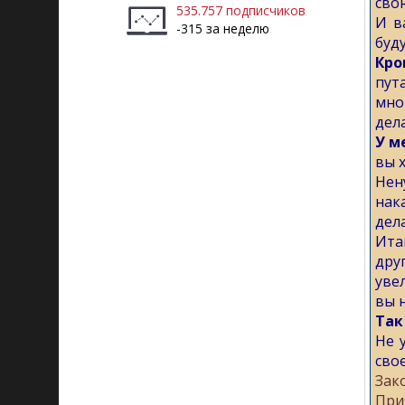
сво
535.757 подписчиков
И в
-315 за неделю
буду
Кро
пут
мно
дел
У м
вы 
Нен
нак
дел
Ита
дру
уве
вы 
Так
Не 
сво
Зак
При