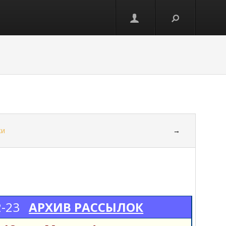
ки
→
2-23
АРХИВ РАССЫЛОК