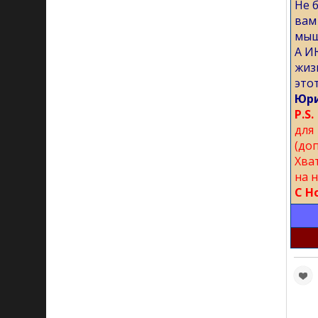
Не 
вам
мыш
А И
жиз
это
Юри
P.S.
для
(до
Хва
на 
С Н