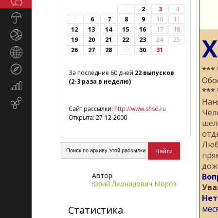
Общество
СМИ
1
2
3
4
Прогноз
5
6
7
8
9
10
11
погоды
12
13
14
15
16
17
18
Спорт
Х
19
20
21
22
23
24
25
26
27
28
29
30
31
Страны
и
Туризм
***
регионы
За последние 60 дней
22 выпусков
Обо
(2-3 раза в неделю)
Экономика
***
и
Нан
Email-
финансы
Сайт рассылки:
http://www.shsd.ru
Чел
маркетинг
Открыта: 27-12-2000
шел
отд
Люб
пря
дож
Автор
Воп
Юрий Леонидович Мороз
Ува
Нет
Статистика
мес