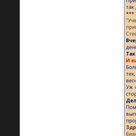
При
так
***
"Уч
при
Сте
Вче
ден
Так
И е
Бол
тех
весн
Уж 
сто
Дел
Пом
вып
про
Здр
биз