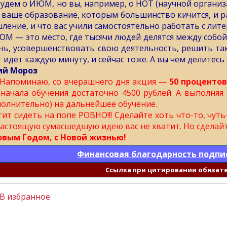
будем о ИЮМ, но вы, например, о НОТ (научной организ
 ваше образование, которым большинство кичится, и ра
ление, и что вас учили самостоятельно работать с ли
ЮМ — это место, где тысячи людей делятся между собой
нь, усовершенствовать свою деятельность, решить так
т идет каждую минуту, и сейчас тоже. А вы чем делитесь 
й Мороз
Напоминаю, со вчерашнего дня акция —
50 процентов
 начала обучения достаточно 4500 рублей. А выполняя
полнительно) на дальнейшее обучение.
тит сидеть на попе РОВНО!!! Сделайте хоть что-то, чут
настоящую сумасшедшую идею вас не хватит. Но сделай
овым Годом, с Новой жизнью!
Финансовая благодарность подпи
Cсылка при цитировании обязат
В избранное