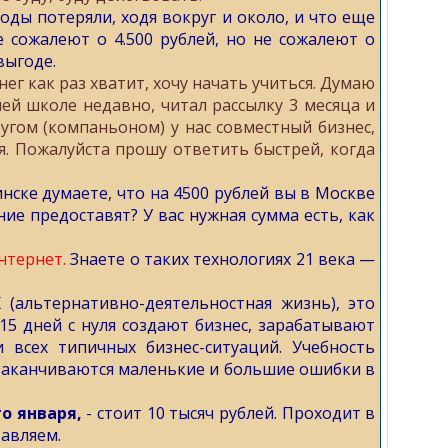
годы потеряли, ходя вокруг и около, и что еще
 сожалеют о 4.500 рублей, но не сожалеют о
выгоде.
ег как раз хватит, хочу начать учиться. Думаю
шей школе недавно, читал рассылку 3 месяца и
угом (компаньоном) у нас совместный бизнес,
ия. Пожалуйста прошу ответить быстрей, когда
нске думаете, что на 4500 рублей вы в Москве
ие предоставят? У вас нужная сумма есть, как
нтернет.
Знаете о таких технологиях 21 века —
(альтернативно-деятельностная жизнь), это
15 дней с нуля создают бизнес, зарабатывают
 всех типичных бизнес-ситуаций. Учебность
 заканчиваются маленькие и большие ошибки в
го января,
- стоит 10 тысяч рублей. Проходит в
авляем.