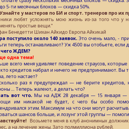
 оплате сразу нескольких месячных блоков — скидка. З
 до 5-ти месячных блоков — скидка 50%.
 Узнайте у мастеров по БИ и спорт. тренеров про их 
еники любят усложнять мою жизнь из-за того что у н
менять простые вещи."
фан Бенедетти Шихан Айкидо Европа Айкикай
ра поступило около 140 заявок.
Это очень мало, - при
ьги теперь останавливают? Уж 4500 вы отобьете, если 
 чего ЖДЕМ?
ще одна тема!
ьше всего меня удивляет поведение страусов, которые 
, кто кредитов набрал и ничего не предпринимают. Вы т
а, лето настает?
сколько раз я предупреждал — не берите кредитов, н
роны … Теперь жалеют, а делать что?
ать вот что.
Мы на АДЖ 28 декабря — 15 января — 
ощи им никакой не будет, с чего бы особо помо
ендривался этим. Максимум на что они могут расчитыва
рваться шансов больше, и лозунг этой группы — помоги 
авствуйте!
Возьмете меня в клуб анонимных должнико
нес, а на лечение жены. Зато полмиллиона рублей.