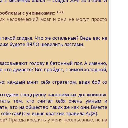
а 2 месячных блока — скидка 20%. За 3-30%. И
проблемы с учениками:: ***
их человеческий мозг и они не могут просто
 такой скидке. Что же остальные? Ведь вас не
даже будете ВЯЛО шевелить ластами.
засовывают голову в бетонный пол. А именно,
о что думаете? Все пройдет, с зимой холодной,
о: каждый мнит себя стратегом, видя бой со
создаем спецгруппу «анонимных должников».
гать тем, кто считал себя очень умным и
ть, это на общество таких же как они. Вместе
себе сам! (См. выше краткие правила АДЖ).
в? Правда кредиты у меня несерьезные, не на