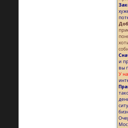
Зак
хуж
пот
Доб
при
пон
хот
соб
Сна
и п
вы 
У н
инт
Пра
так
ден
сит
бизн
Оче
Мос