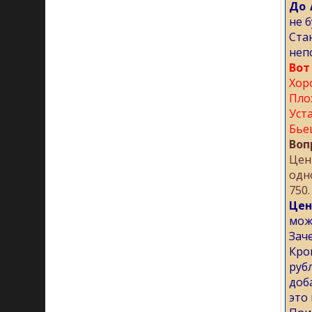
До 
не б
Ста
неп
Вот
Хор
Пло
Уст
Бье
Воп
Цен
одно
750.
Цен
мож
Зач
Кро
руб
доб
это