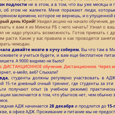
он подлости
не в этом, а в том, что вы уже месяцы и 
е, об этом не жалеете. Меня поражают люди, которые
ерянном времени, которое не вернешь, и о упущенной 
рый день Юрий!
Увидел акцию на начало обучения, ден
ехать к вам я из Минска РБ с чего начать? Узнал о ва
ял не надо упускать возможность. Готов приехать с др
им расти. Какие у вас правила и как проводятся занят
ирать чемодан.
чала давайте мозги в кучу соберем.
Вы что там в Ми
роживете и учиться будете, и вам еще бесплатное питан
пишете. А 9000 видимо не было?
ас ДИСТАНЦИОННОЕ обучение. Дистанционное. Через и
ернет, е-мейл, веб? Слыхали?
вда,
студенты должны регулярно участвовать в АДЖ 
ой 15-ти дневный очный тренинг, где студенты за эти 
ьги получают опыт (в учебном режиме) практически
уации заключается в том, что убытков нет, чем обычно
есе.
редная АДЖ начинается
28 декабря
и продлится до
15-
кве, в офисе АДЖ. Проживание и питание мы не предост