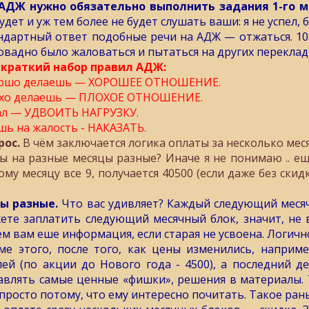
АДЖ нужно обязательно выполнить задания 1-го м
удет и уж тем более не будет слушать ваши: я не успел, 
ндартный ответ подобные речи на АДЖ — отжаться. 10-2
овадно было жаловаться и пытаться на других перекла
 краткий набор правил АДЖ:
ошо делаешь — ХОРОШЕЕ ОТНОШЕНИЕ.
хо делаешь — ПЛОХОЕ ОТНОШЕНИЕ.
ал — УДВОИТЬ НАГРУЗКУ.
шь на жалость - НАКАЗАТЬ.
рос.
В чём заключается логика оплаты за несколько мес
ы на разные месяцы разные? Иначе я не понимаю .. ещё
му месяцу все 9, получается 40500 (если даже без скидки
ы разные.
Что вас удивляет? Каждый следующий меся
ете заплатить следующий месячный блок, значит, не 
ем вам еше информация, если старая не усвоена. Логичн
ме этого, после того, как цены изменились, наприме
лей (по акции до Нового года - 4500), а последний 
авлять самые ценные «фишки», решения в материалы.
 просто потому, что ему интересно почитать. Такое ран