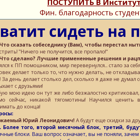
ПОСТУПИТЬ В Институт
Фин. благодарность студен
ватит сидеть на 
 Что сказать собеседнику (Вам), чтобы перестал ныт
стрить! "Ничего не получится, все пропало!"
 Что сделано? Лучшие примененные решения и рацп
ялся к ПП помошником, мир перевернулся... стало за себ
овек делает только то, что нужно делать, не откладыва
! За день делает столько дел, сколько я даже не думал 
ыхает с друзьями!
ую мою идею он тут же либо безжалостно критиковал,
мо сейчас, никакой тягомотины! Научился ценить в
имать до конца!
росы:
жаемый Юрий Леонидович!
А будут еще скидки за др
. Более того, второй месячный блок, третий, буду
ячные блоки. Ваш вопрос означает, вы не поняли, заче