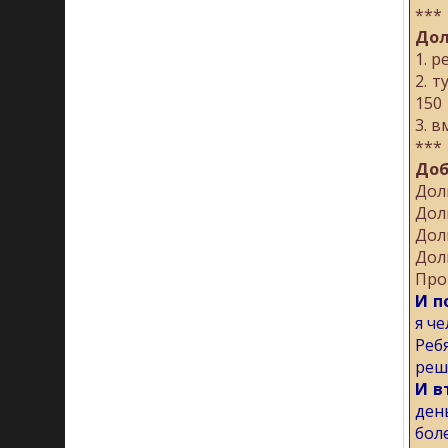
***
Дол
1. 
2. 
150
3. в
***
Доб
Дол
Дол
Дол
Дол
Про
И п
я ч
Реб
реш
И в
ден
бол