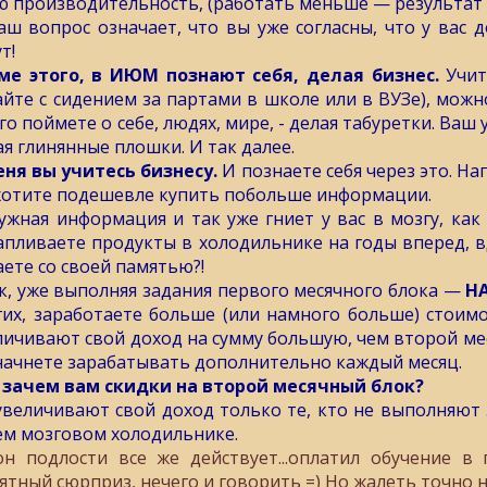
ю производительность, (работать меньше — результат 
аш вопрос означает, что вы уже согласны, что у вас д
т!
ме этого, в ИЮМ познают себя, делая бизнес.
Учит
айте с сидением за партами в школе или в ВУЗе), можн
го поймете о себе, людях, мире, - делая табуретки. Ваш
ая глинянные плошки. И так далее.
еня вы учитесь бизнесу.
И познаете себя через это. На
хотите подешевле купить побольше информации.
ужная информация и так уже гниет у вас в мозгу, ка
апливаете продукты в холодильнике на годы вперед, вд
аете со своей памятью?!
к, уже выполняя задания первого месячного блока —
НА
гих, заработаете больше (или намного больше) стоимос
личивают свой доход на сумму большую, чем второй меся
начнете зарабатывать дополнительно каждый месяц.
 зачем вам скидки на второй месячный блок?
увеличивают свой доход только те, кто не выполняют 
ем мозговом холодильнике.
он подлости все же действует...оплатил обучение в
ятный сюрприз, нечего и говорить =) Но жалеть точно не