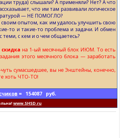
ации труда) слышали? А применяли? Нет? А что
ссказывает, что им там развивали логическое
тературой — НЕ ПОМОГЛО?
 своим опытом, как им удалось улучшить свою
ие-то и такие-то проблема и задачи. И обмен
с теми, с кем и о чем общаетесь?
 скидка
на 1-ый месячный блок ИЮМ. То есть
 задания этого месячного блока — заработать
ь-чуть сумасшедшее, вы не Энштейны, конечно,
те хоть ЧТО-ТО!
счиков
= 154087 руб.
ельна!
www.SHSD.ru