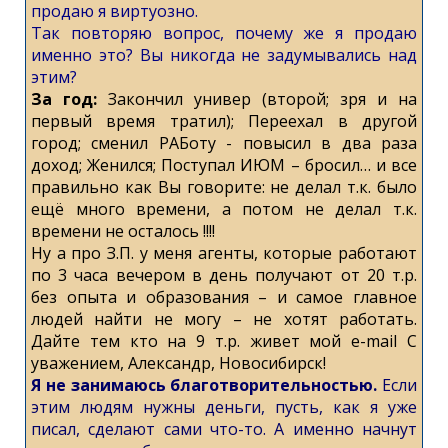
продаю я виртуозно.
Так повторяю вопрос, почему же я продаю
именно это? Вы никогда не задумывались над
этим?
За год:
Закончил универ (второй; зря и на
первый время тратил); Переехал в другой
город; сменил РАБоту - повысил в два раза
доход; Женился; Поступал ИЮМ – бросил… и все
правильно как Вы говорите: не делал т.к. было
ещё много времени, а потом не делал т.к.
времени не осталось !!!!
Ну а про З.П. у меня агенты, которые работают
по 3 часа вечером в день получают от 20 т.р.
без опыта и образования – и самое главное
людей найти не могу – не хотят работать.
Дайте тем кто на 9 т.р. живет мой e-mail С
уважением, Александр, Новосибирск!
Я не занимаюсь благотворительностью.
Если
этим людям нужны деньги, пусть, как я уже
писал, сделают сами что-то. А именно начнут