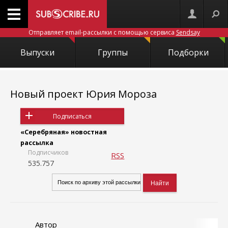
Отправляет email-рассылки с помощью сервиса
Sendsay
Выпуски
Группы
Подборки
Новый проект Юрия Мороза
Подписаться
«Серебряная» новостная
рассылка
Подписчиков
RSS
535.757
Автор