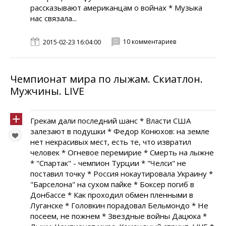
рассказывают американцам о войнах * Музыка
нас связала...
10 комментариев
2015-02-23 16:04:00
Чемпионат мира по лыжам. Скиатлон.
Мужчины. LIVE
Грекам дали последний шанс * Власти США
залезают в подушки * Федор Конюхов: на земле
нет некрасивых мест, есть те, что извратил
человек * Огневое перемирие * Смерть на лыжне
* "Спартак" - чемпион Турции * "Челси" не
поставил точку * Россия нокаутировала Украину *
"Барселона" на сухом пайке * Боксер погиб в
Донбассе * Как проходил обмен пленными в
Луганске * Головкин порадовал Бельмондо * Не
посеем, не пожнем * Звездные войны Дацюка *