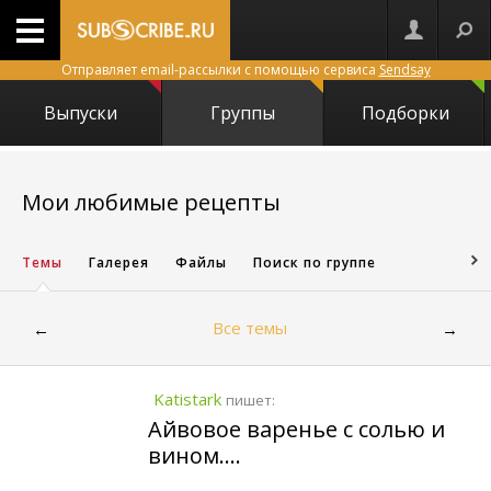
Отправляет email-рассылки с помощью сервиса
Sendsay
Выпуски
Группы
Подборки
5673
Мои любимые рецепты
Темы
Галерея
Файлы
Поиск по группе
Все темы
←
→
Katistark
пишет:
Айвовое варенье с солью и
вином....