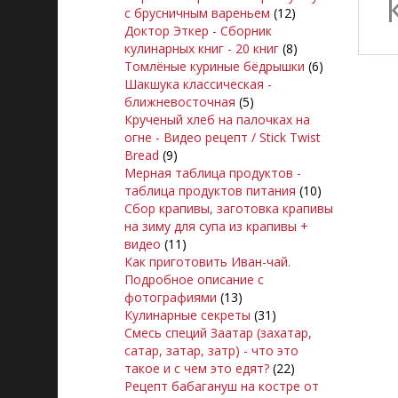
с брусничным вареньем
(12)
Доктор Эткер - Сборник
кулинарных книг - 20 книг
(8)
Томлёные куриные бёдрышки
(6)
Шакшука классическая -
ближневосточная
(5)
Крученый хлеб на палочках на
огне - Видео рецепт / Stick Twist
Bread
(9)
Мерная таблица продуктов -
таблица продуктов питания
(10)
Сбор крапивы, заготовка крапивы
на зиму для супа из крапивы +
видео
(11)
Как приготовить Иван-чай.
Подробное описание с
фотографиями
(13)
Кулинарные секреты
(31)
Смесь специй Заатар (захатар,
сатар, затар, затр) - что это
такое и с чем это едят?
(22)
Рецепт бабагануш на костре от