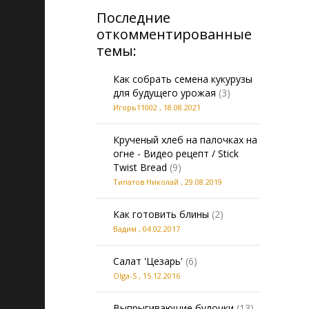
Последние
откомментированные
темы:
Как собрать семена кукурузы
для будущего урожая
(3)
Игорь11002
,
18.08.2021
Крученый хлеб на палочках на
огне - Видео рецепт / Stick
Twist Bread
(9)
Типатов Николай
,
29.08.2019
Как готовить блины
(2)
Вадим
,
04.02.2017
Салат 'Цезарь'
(6)
Olga-S
,
15.12.2016
Выпрыгивающие булочки
(13)