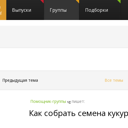
и
Выпуски
Группы
Подборки
y
←
Предыдущая тема
Все темы
Помощник-группы
пишет:
sg
Как собрать семена куку