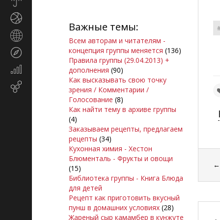
Прогноз
погоды
Спорт
Важные темы:
Страны
Всем авторам и читателям -
и
концепция группы меняется
(136)
Туризм
регионы
Правила группы (29.04.2013) +
Экономика
дополнения
(90)
и
Как высказывать свою точку
Email-
финансы
зрения / Комментарии /
маркетинг
Голосование
(8)
Как найти тему в архиве группы
(4)
Заказываем рецепты, предлагаем
рецепты
(34)
Кухонная химия - Хестон
Блюменталь - Фрукты и овощи
(15)
Библиотека группы - Книга Блюда
для детей
Рецепт как приготовить вкусный
пунш в домашних условиях
(28)
Жареный сыр камамбер в кунжуте