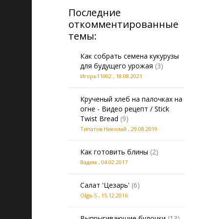
Последние
откомментированные
темы:
Как собрать семена кукурузы
для будущего урожая
(3)
Игорь11002
,
18.08.2021
Крученый хлеб на палочках на
огне - Видео рецепт / Stick
Twist Bread
(9)
Типатов Николай
,
29.08.2019
Как готовить блины
(2)
Вадим
,
04.02.2017
Салат 'Цезарь'
(6)
Olga-S
,
15.12.2016
Выпрыгивающие булочки
(13)