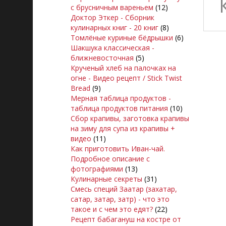
с брусничным вареньем
(12)
Доктор Эткер - Сборник
кулинарных книг - 20 книг
(8)
Томлёные куриные бёдрышки
(6)
Шакшука классическая -
ближневосточная
(5)
Крученый хлеб на палочках на
огне - Видео рецепт / Stick Twist
Bread
(9)
Мерная таблица продуктов -
таблица продуктов питания
(10)
Сбор крапивы, заготовка крапивы
на зиму для супа из крапивы +
видео
(11)
Как приготовить Иван-чай.
Подробное описание с
фотографиями
(13)
Кулинарные секреты
(31)
Смесь специй Заатар (захатар,
сатар, затар, затр) - что это
такое и с чем это едят?
(22)
Рецепт бабагануш на костре от