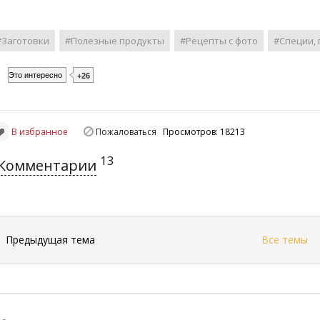
#Заготовки
#Полезные продукты
#Рецепты с фото
#Специи,
Это интересно
+26
В избранное
Пожаловаться
Просмотров: 18213
13
Комментарии
←
Предыдущая тема
Все темы