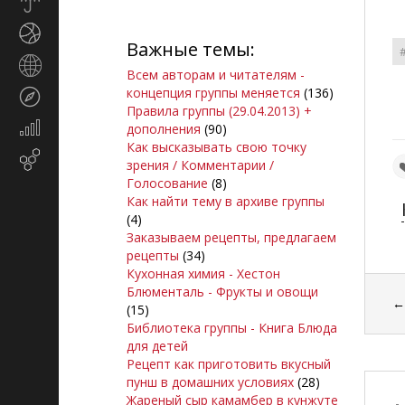
Прогноз
погоды
Спорт
Важные темы:
Страны
Всем авторам и читателям -
и
концепция группы меняется
(136)
Туризм
регионы
Правила группы (29.04.2013) +
Экономика
дополнения
(90)
и
Как высказывать свою точку
Email-
финансы
зрения / Комментарии /
маркетинг
Голосование
(8)
Как найти тему в архиве группы
(4)
Заказываем рецепты, предлагаем
рецепты
(34)
Кухонная химия - Хестон
Блюменталь - Фрукты и овощи
(15)
Библиотека группы - Книга Блюда
для детей
Рецепт как приготовить вкусный
пунш в домашних условиях
(28)
Жареный сыр камамбер в кунжуте