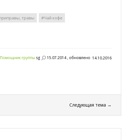
 приправы, травы
#Чай кофе
Помощник-группы
sg
15.07.2014 , обновлено
14.10.2016
Следующая тема
→