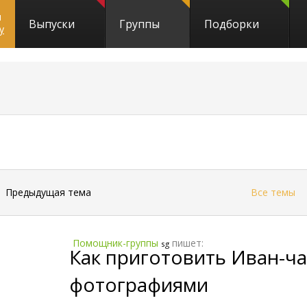
и
Выпуски
Группы
Подборки
y
←
Предыдущая тема
Все темы
Помощник-группы
пишет:
sg
Как приготовить Иван-ч
фотографиями