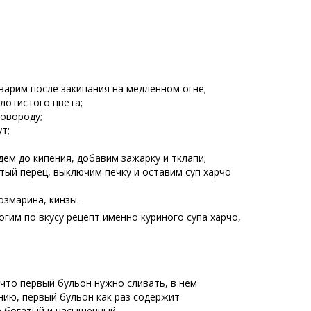
варим после закипания на медленном огне;
лотистого цвета;
ковороду;
т;
ем до кипения, добавим зажарку и тклапи;
тый перец, выключим печку и оставим суп харчо
змарина, кинзы.
гим по вкусу рецепт именно куриного супа харчо,
 что первый бульон нужно сливать, в нем
нию, первый бульон как раз содержит
е богатый и насыщенный.