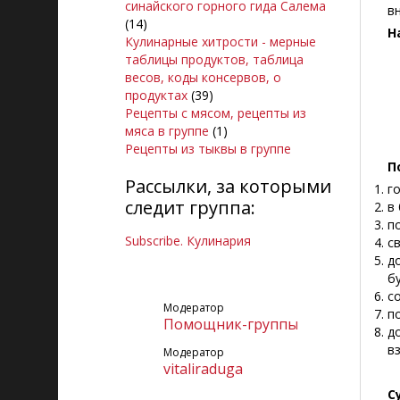
синайского горного гида Салема
в
(14)
Н
Кулинарные хитрости - мерные
таблицы продуктов, таблица
весов, коды консервов, о
продуктах
(39)
Рецепты с мясом, рецепты из
мяса в группе
(1)
Рецепты из тыквы в группе
П
Рассылки, за которыми
г
следит группа:
в
п
Subscribe. Кулинария
с
д
б
с
Модератор
п
Помощник-группы
д
в
Модератор
vitaliraduga
С