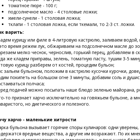
томатное пюре - 100 г;
подсолнечное масло - 4 столовые ложки;
хмели-сунели - 1 столовая ложка;
тклапи - 1 столовая ложка, если ткемали, то 2-3 ст. ложки.
ак варить:
ладем курицу или филе в 4-литровую кастрюлю, заливаем водой, 
 это время режем лук, обжариваем на подсолнечном масле до зо
арезаем мелко чеснок, чернослив, горький перец, добавляем в с
уда же кладем приправы, зелень, томатную пасту, тушим 3-5 мину
отовую курицу разберем от костей, процедим бульон;
ис зальем бульоном, положим в кастрюлю кусочки курочки, довед
адим покипеть на большом огне 3 минуты, добавим соль и душис
астаиваться полчаса;
еред подачей можно посыпать наше блюдо зеленью майорана, ро
то-то признает харчо исключительно на говяжьем бульоне, а мно
аваристого, но диетического и полезного.
очу харчо - маленькие хитрости
арка бульона вызывает горячие споры кулинаров: одни уверены,
одержатся вредные вещества, а другие им возражают. По их мне
еобходимые микроэлементы и аминокислоты, и вкус у него боле