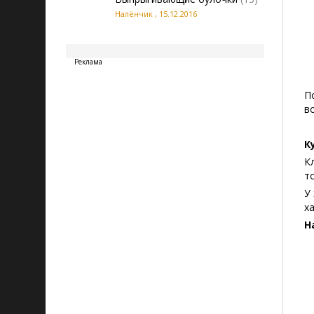
Налёнчик
,
15.12.2016
20260809123820
Реклама
П
в
К
К
т
У
х
Н