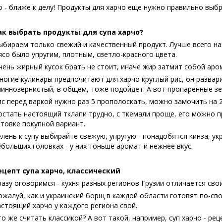
о - ближе к делу! Продукты для харчо еще нужно правильно выбр
ак выбрать продукты для супа харчо?
ыбираем только свежий и качественный продукт. Лучше всего на
ясо было упругим, плотным, светло-красного цвета.
чень жирный кусок брать не стоит, иначе жир затмит собой аром
ногие кулинары предпочитают для харчо круглый рис, он развар
линнозернистый, в общем, тоже подойдет. А вот пропаренные зе
ис перед варкой нужно раз 5 прополоскать, можно замочить на 2
остать настоящий тклапи трудно, с ткемали проще, его можно 
отовке покупной вариант.
елень к супу выбирайте свежую, упругую - понадобятся кинза, ук
ебольших головках - у них тоньше аромат и нежнее вкус.
ецепт супа харчо, классический
разу оговоримся - кухня разных регионов Грузии отличается св
ожалуй, как и украинский борщ в каждой области готовят по-сво
астоящий харчо у каждого региона свой.
то же считать классикой? А вот такой, например, суп харчо - ре