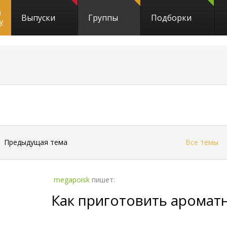
и
Выпуски
Группы
Подборки
y
←
Предыдущая тема
Все темы
megapoisk
пишет:
Как приготовить ароматн