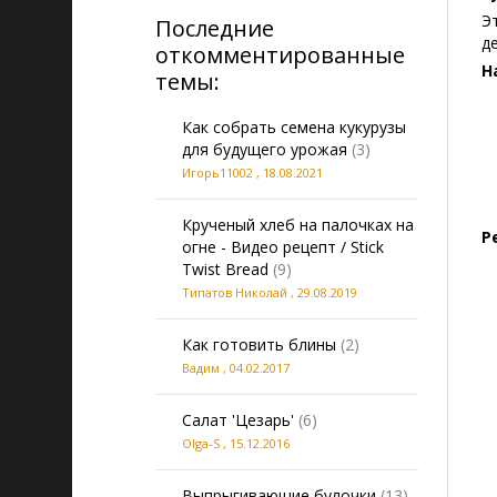
Э
Последние
д
откомментированные
Н
темы:
Как собрать семена кукурузы
для будущего урожая
(3)
Игорь11002
,
18.08.2021
Крученый хлеб на палочках на
Р
огне - Видео рецепт / Stick
Twist Bread
(9)
Типатов Николай
,
29.08.2019
Как готовить блины
(2)
Вадим
,
04.02.2017
Салат 'Цезарь'
(6)
Olga-S
,
15.12.2016
Выпрыгивающие булочки
(13)