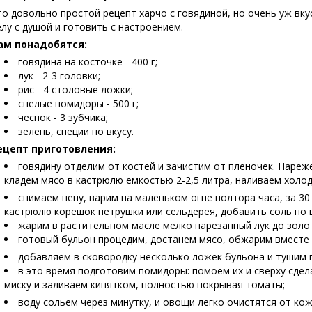
то довольно простой рецепт харчо с говядиной, но очень уж вку
елу с душой и готовить с настроением.
ам понадобятся:
говядина на косточке - 400 г;
лук - 2-3 головки;
рис - 4 столовые ложки;
спелые помидоры - 500 г;
чеснок - 3 зубчика;
зелень, специи по вкусу.
ецепт приготовления:
говядину отделим от костей и зачистим от пленочек. Наре
кладем мясо в кастрюлю емкостью 2-2,5 литра, наливаем холод
снимаем пену, варим на маленьком огне полтора часа, за 3
кастрюлю корешок петрушки или сельдерея, добавить соль по в
жарим в растительном масле мелко нарезанный лук до золо
готовый бульон процедим, достанем мясо, обжарим вместе с
добавляем в сковородку несколько ложек бульона и тушим 
в это время подготовим помидоры: помоем их и сверху сдел
миску и заливаем кипятком, полностью покрывая томаты;
воду сольем через минутку, и овощи легко очистятся от к