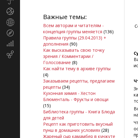
Прогноз
погоды
Спорт
Важные темы:
Страны
Всем авторам и читателям -
С
и
концепция группы меняется
(136)
Туризм
регионы
Правила группы (29.04.2013) +
Экономика
дополнения
(90)
и
Как высказывать свою точку
С
Email-
финансы
зрения / Комментарии /
В
маркетинг
Голосование
(8)
и
Как найти тему в архиве группы
(4)
Заказываем рецепты, предлагаем
Ч
рецепты
(34)
З
Кухонная химия - Хестон
к
Блюменталь - Фрукты и овощи
т
(15)
В
Библиотека группы - Книга Блюда
н
для детей
Ч
Рецепт как приготовить вкусный
о
пунш в домашних условиях
(28)
п
Жареный сыр камамбер в кунжуте