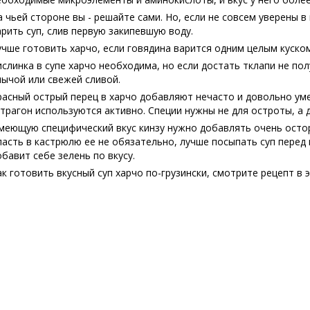
а чьей стороне вы - решайте сами. Но, если не совсем уверены в
арить суп, слив первую закипевшую воду.
учше готовить харчо, если говядина варится одним целым куском
ислинка в супе харчо необходима, но если достать тклапи не по
лычой или свежей сливой.
расный острый перец в харчо добавляют нечасто и довольно уме
страгон используются активно. Специи нужны не для остроты, а 
меющую специфический вкус кинзу нужно добавлять очень осторо
ласть в кастрюлю ее не обязательно, лучше посыпать суп перед
обавит себе зелень по вкусу.
ак готовить вкусный суп харчо по-грузински, смотрите рецепт в 