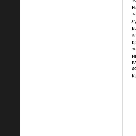
Н
в
Л
К
а
К
э
И
К
д
К