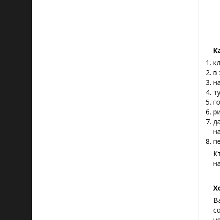
К
к
в
н
т
г
р
д
н
п
К
н
Х
В
с
н