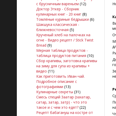
с брусничным вареньем
(12)
Н
Доктор Эткер - Сборник
кулинарных книг - 20 книг
(8)
К
Томлёные куриные бёдрышки
(6)
В
Шакшука классическая -
м
ближневосточная
(5)
Крученый хлеб на палочках на
О
огне - Видео рецепт / Stick Twist
М
Bread
(9)
д
Мерная таблица продуктов -
Р
таблица продуктов питания
(10)
Д
Сбор крапивы, заготовка крапивы
г
на зиму для супа из крапивы +
видео
(11)
З
Как приготовить Иван-чай.
н
Подробное описание с
фотографиями
(13)
Р
Кулинарные секреты
(31)
С
Смесь специй Заатар (захатар,
сатар, затар, затр) - что это
П
такое и с чем это едят?
(22)
н
Рецепт бабагануш на костре от
Ч