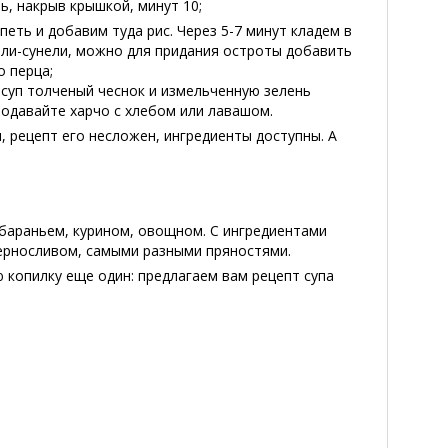
ь, накрыв крышкой, минут 10;
еть и добавим туда рис. Через 5-7 минут кладем в
мели-сунели, можно для придания остроты добавить
о перца;
 суп толченый чеснок и измельченную зелень
 подавайте харчо с хлебом или лавашом.
, рецепт его несложен, ингредиенты доступны. А
, бараньем, курином, овощном. С ингредиентами
черносливом, самыми разными пряностями.
 копилку еще один: предлагаем вам рецепт супа