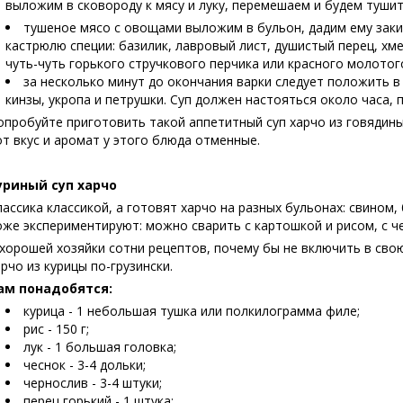
выложим в сковороду к мясу и луку, перемешаем и будем тушит
тушеное мясо с овощами выложим в бульон, дадим ему закип
кастрюлю специи: базилик, лавровый лист, душистый перец, х
чуть-чуть горького стручкового перчика или красного молотог
за несколько минут до окончания варки следует положить в
кинзы, укропа и петрушки. Суп должен настояться около часа,
опробуйте приготовить такой аппетитный суп харчо из говядины
от вкус и аромат у этого блюда отменные.
уриный суп харчо
лассика классикой, а готовят харчо на разных бульонах: свином
оже экспериментируют: можно сварить с картошкой и рисом, с 
 хорошей хозяйки сотни рецептов, почему бы не включить в свою
арчо из курицы по-грузински.
ам понадобятся:
курица - 1 небольшая тушка или полкилограмма филе;
рис - 150 г;
лук - 1 большая головка;
чеснок - 3-4 дольки;
чернослив - 3-4 штуки;
перец горький - 1 штука;