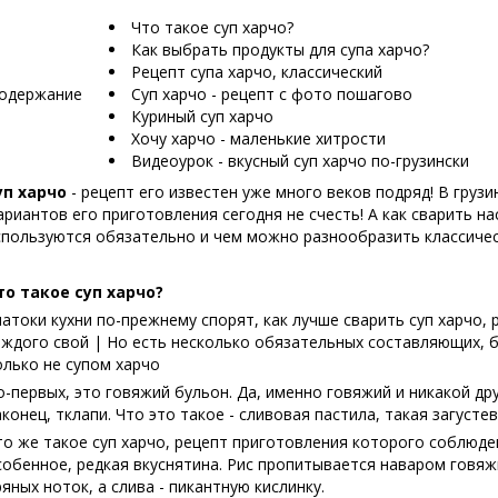
Что такое суп харчо?
Как выбрать продукты для супа харчо?
Рецепт супа харчо, классический
одержание
Суп харчо - рецепт с фото пошагово
Куриный суп харчо
Хочу харчо - маленькие хитрости
Видеоурок - вкусный суп харчо по-грузински
уп харчо
- рецепт его известен уже много веков подряд! В грузи
ариантов его приготовления сегодня не счесть! А как сварить н
спользуются обязательно и чем можно разнообразить классиче
то такое суп харчо?
натоки кухни по-прежнему спорят, как лучше сварить суп харчо,
аждого свой | Но есть несколько обязательных составляющих, 
олько не супом харчо
о-первых, это говяжий бульон. Да, именно говяжий и никакой друг
аконец, тклапи. Что это такое - сливовая пастила, такая загусте
то же такое суп харчо, рецепт приготовления которого соблюден
собенное, редкая вкуснятина. Рис пропитывается наваром говяж
ряных ноток, а слива - пикантную кислинку.