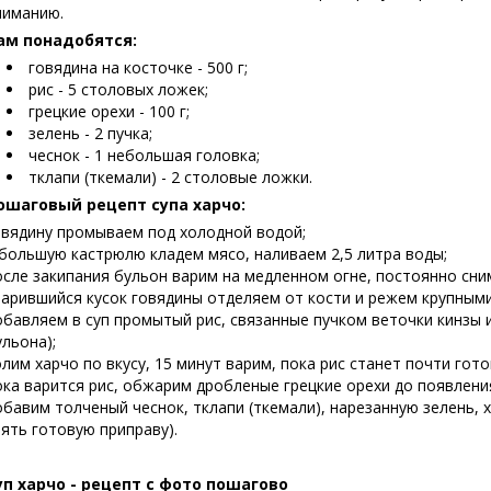
ниманию.
ам понадобятся:
говядина на косточке - 500 г;
рис - 5 столовых ложек;
грецкие орехи - 100 г;
зелень - 2 пучка;
чеснок - 1 небольшая головка;
тклапи (ткемали) - 2 столовые ложки.
ошаговый рецепт супа харчо:
овядину промываем под холодной водой;
 большую кастрюлю кладем мясо, наливаем 2,5 литра воды;
осле закипания бульон варим на медленном огне, постоянно сни
варившийся кусок говядины отделяем от кости и режем крупными
обавляем в суп промытый рис, связанные пучком веточки кинзы и
ульона);
олим харчо по вкусу, 15 минут варим, пока рис станет почти гот
ока варится рис, обжарим дробленые грецкие орехи до появлени
обавим толченый чеснок, тклапи (ткемали), нарезанную зелень, 
зять готовую приправу).
уп харчо - рецепт с фото пошагово