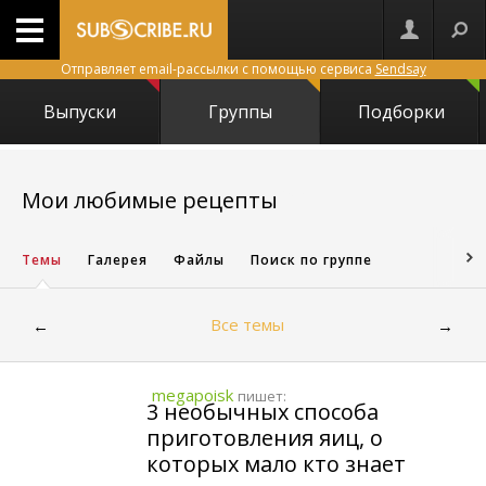
Отправляет email-рассылки с помощью сервиса
Sendsay
Выпуски
Группы
Подборки
5673
Мои любимые рецепты
Темы
Галерея
Файлы
Поиск по группе
Все темы
←
→
megapoisk
пишет:
3 необычных способа
приготовления яиц, о
которых мало кто знает