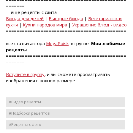
=======
еще рецепты с сайта
Блюда для детей
|
Быстрые блюда
|
Вегетарианская
кухня
|
Кухни народов мира
|
Украшение блюд - видео
=============================================
=======
все статьи автора
MegaPoisk
в группе
Мои любимые
рецепты
=============================================
=======
Вступите в группу
, и вы сможете просматривать
изображения в полном размере
#Видео рецепты
#Подборки рецептов
#Рецепты с фото