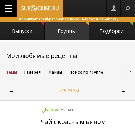
Отправляет email-рассылки с помощью сервиса
Sendsay
Выпуски
Группы
Подборки
5673
Мои любимые рецепты
Темы
Галерея
Файлы
Поиск по группе
Все темы
←
→
gkatkow
пишет:
Чай с красным вином