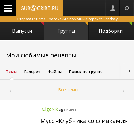
Отправляет email-рассылки с помощью сервиса
Sendsay
Выпуски
Группы
Подборки
5673
Мои любимые рецепты
Темы
Галерея
Файлы
Поиск по группе
Все темы
←
→
OlgaNik
пишет:
sg
Мусс «Клубника со сливками»