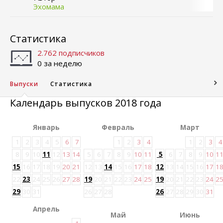
Эхомама
Статистика
2.762 подписчиков
0 за неделю
Выпуски
Статистика
Календарь выпусков 2018 года
Январь
Февраль
Март
1
2
3
4
5
6
7
1
2
3
4
1
2
3
4
8
9
10
11
12
13
14
5
6
7
8
9
10
11
5
6
7
8
9
10
1
15
16
17
18
19
20
21
12
13
14
15
16
17
18
12
13
14
15
16
17
1
22
23
24
25
26
27
28
19
20
21
22
23
24
25
19
20
21
22
23
24
2
29
30
31
26
27
28
26
27
28
29
30
31
Апрель
Май
Июнь