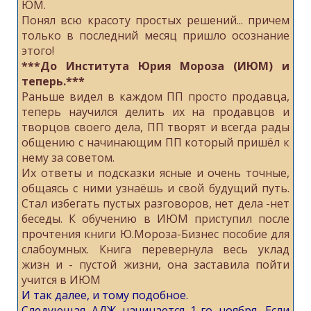
ЮМ.
Понял всю красоту простых решений... причем
только в последний месяц пришло осознание
этого!
***До Института Юрия Мороза (ИЮМ) и
теперь.***
Раньше видел в каждом ПП просто продавца,
теперь научился делить их на продавцов и
творцов своего дела, ПП творят и всегда рады
общению с начинающим ПП который пришёл к
нему за советом.
Их ответы и подсказки ясные и очень точные,
общаясь с ними узнаёшь и свой будущий путь.
Стал избегать пустых разговоров, нет дела -нет
беседы. К обучению в ИЮМ приступил после
прочтения книги Ю.Мороза-Бизнес пособие для
слабоумных. Книга перевернула весь уклад
жизн и - пустой жизни, она заставила пойти
учится в ИЮМ
И так далее, и тому подобное.
Следующая АДЖ начинается 1-го ноября. Если