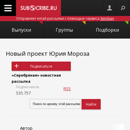
Отправляет email-рассылки с помощью сервиса
Sendsay
Выпуски
Группы
Подборки
Новый проект Юрия Мороза
Подписаться
«Серебряная» новостная
рассылка
Подписчиков
RSS
535.757
Автор