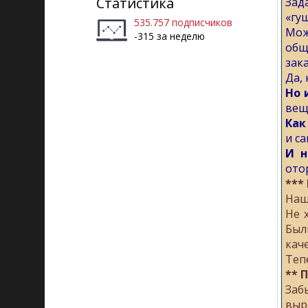
Статистика
Зад
«гу
535.757 подписчиков
Мож
-315 за неделю
общ
зак
Да,
Но 
вещ
Как
и с
И н
отор
***
Наш
Не 
Был
кач
Теп
** 
Заб
выро