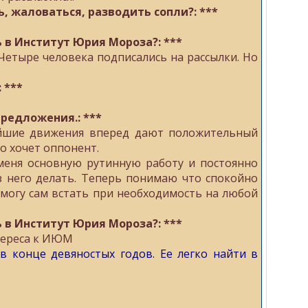
ь, жаловаться, разводить сопли?: ***
ь в Институт Юрия Мороза?: ***
Четыре человека подписались на рассылки. Но
 ***
редложения.: ***
ейшие движения вперед дают положительный
го хочет оппонент.
 меня основную рутинную работу и постоянно
ез него делать. Теперь понимаю что спокойно
, могу сам встать при необходимость на любой
ь в Институт Юрия Мороза?: ***
тереса к ИЮМ
 конце девяностых годов. Ее легко найти в