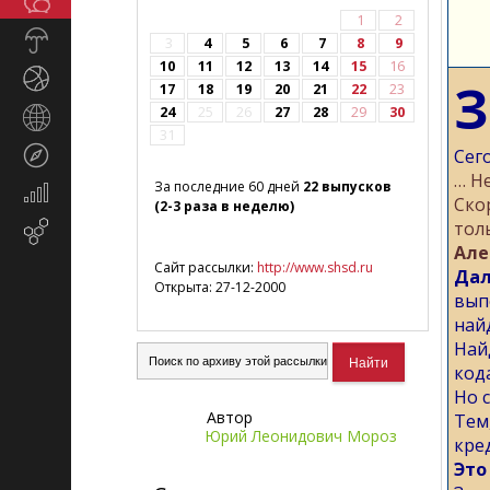
Общество
СМИ
1
2
Прогноз
3
4
5
6
7
8
9
погоды
10
11
12
13
14
15
16
Спорт
З
17
18
19
20
21
22
23
24
25
26
27
28
29
30
Страны
31
и
Туризм
Сег
регионы
… Н
За последние 60 дней
22 выпусков
Экономика
Ско
(2-3 раза в неделю)
и
тол
Email-
финансы
Але
маркетинг
Сайт рассылки:
http://www.shsd.ru
Дал
Открыта: 27-12-2000
вып
най
Най
код
Но 
Автор
Тем
Юрий Леонидович Мороз
кре
Это