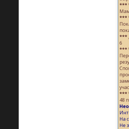
***
Мам
***
Пок
пок
***
6
***
Пер
рез
Спо
про
зам
уча
***
48 
Нео
Инт
На с
Не 