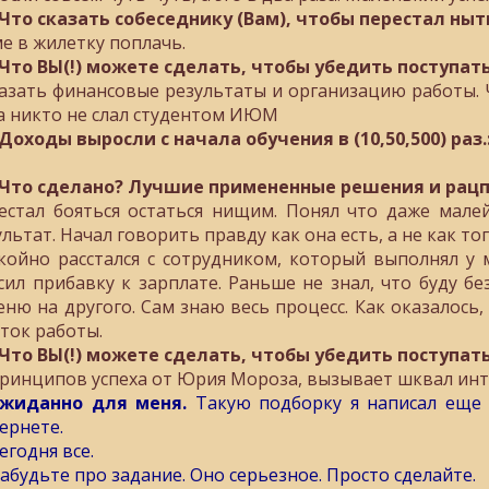
 Что сказать собеседнику (Вам), чтобы перестал ныт
е в жилетку поплачь.
 Что ВЫ(!) можете сделать, чтобы убедить поступат
азать финансовые результаты и организацию работы. 
а никто не слал студентом ИЮМ
 Доходы выросли с начала обучения в (10,50,500) раз.:
 Что сделано? Лучшие примененные решения и рацп
естал бояться остаться нищим. Понял что даже мал
ультат. Начал говорить правду как она есть, а не как то
койно расстался с сотрудником, который выполнял у
сил прибавку к зарплате. Раньше не знал, что буду б
еню на другого. Сам знаю весь процесс. Как оказалось
сток работы.
 Что ВЫ(!) можете сделать, чтобы убедить поступат
принципов успеха от Юрия Мороза, вызывает шквал ин
жиданно для меня.
Такую подборку я написал еще в
ернете.
егодня все.
забудьте про задание. Оно серьезное. Просто сделайте.