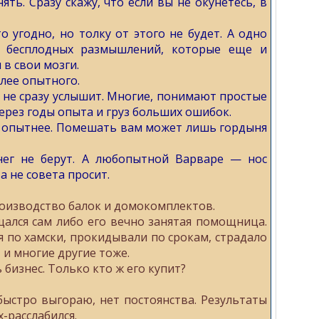
ть. Сразу скажу, что если вы не окунетесь, в
 угодно, но толку от этого не будет. А одно
в бесплодных размышлений, которые еще и
 в свои мозги.
олее опытного.
 не сразу услышит. Многие, понимают простые
через годы опыта и груз больших ошибок.
о опытнее. Помешать вам может лишь гордыня
енег не берут. А любопытной Варваре — нос
 а не совета просит.
оизводство балок и домокомплектов.
щался сам либо его вечно занятая помощница.
я по хамски, прокидывали по срокам, страдало
 и многие другие тоже.
бизнес. Только кто ж его купит?
быстро выгораю, нет постоянства. Результаты
х-расслабился.