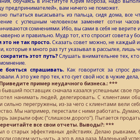
ания, обучаясь в Институте Юрия Мороза, надо выполня
щу предпринимателей», вам ничего не поможет.
но пытаться высасывать из пальца, сидя дома, все что
ение с успешным человеком заменяет сотни часо
анчиваются сомнениями. Ибо, вы сами в себя не верите и
 наверно и правильно. Мудр тот, кто спросит совета у б
и это не так просто.
Сказать совет можно, не каждый и
и, которые я много раз тут указывал в рассылке, лишь 
 сократить этот путь?
Слушать внимательнее тех, кт
амомнение.
е бояться спрашивать.
Как говорится: за спрос д
вали. А это уже про тех, кто сует свой нос в чужие дела,
 Приведите пример неудачного бизнеса.: ***
 бывший поставщик сначала казался успешным: свое пр
хотел нанимать людей, делегировать. С клиентами об
и сильно перегружены, из-за чего с клиентами вели себ
ество. Мы например, перестали с ними работать. Думаю,
ерь закрыли офис ("слишком дорого"). Пытается продать 
Перечитайте все свои отчеты. Выводы?: ***
ыл о старых эффективных действиях. Делаю рывками, 
сли совсем чуть-чуть, а эго в два раза. Маленький успе