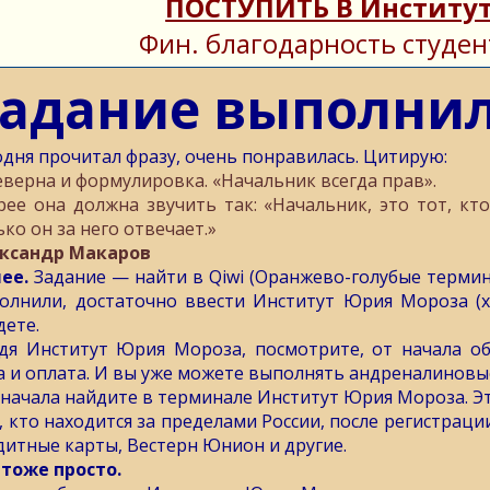
ПОСТУПИТЬ В Институт
Фин. благодарность студен
адание выполни
одня прочитал фразу, очень понравилась. Цитирую:
еверна и формулировка. «Начальник всегда прав».
рее она должна звучить так: «Начальник, это тот, к
ько он за него отвечает.»
ксандр Макаров
ее.
Задание — найти в Qiwi (Оранжево-голубые терми
олнили, достаточно ввести Институт Юрия Мороза (х
дете.
дя Институт Юрия Мороза, посмотрите, от начала обу
а и оплата. И вы уже можете выполнять андреналиновы
сначала найдите в терминале Институт Юрия Мороза. Эт
, кто находится за пределами России, после регистраци
дитные карты, Вестерн Юнион и другие.
 тоже просто.