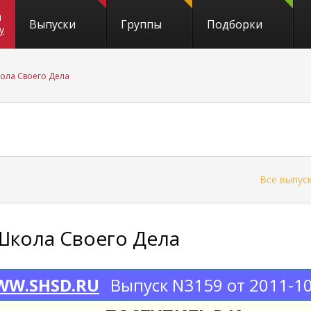
и
Выпуски
Группы
Подборки
y
ола Своего Дела
←
Все выпус
Школа Своего Дела
W.SHSD.RU
Выпуск N3159 от 2011-1