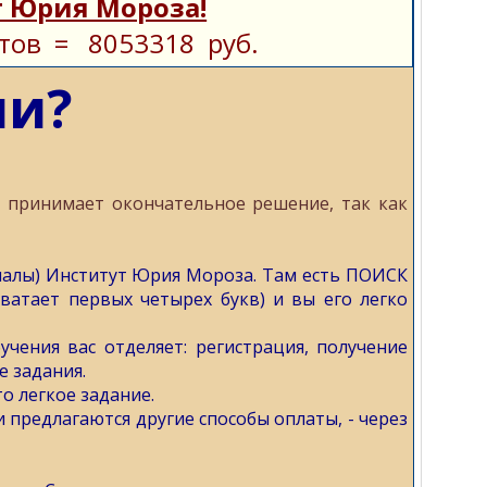
 Юрия Мороза!
тов = 8053318 руб.
ли?
то принимает окончательное решение, так как
налы) Институт Юрия Мороза. Там есть ПОИСК
ватает первых четырех букв) и вы его легко
чения вас отделяет: регистрация, получение
е задания.
о легкое задание.
и предлагаются другие способы оплаты, - через