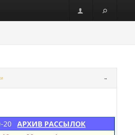
ки
→
0-20
АРХИВ РАССЫЛОК