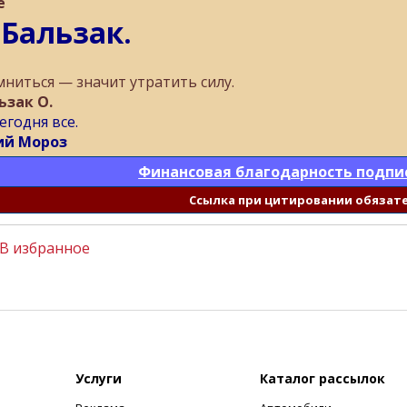
е
 Бальзак.
мниться — значит утратить силу.
ьзак О.
егодня все.
й Мороз
Финансовая благодарность подпи
Cсылка при цитировании обязат
В избранное
Услуги
Каталог рассылок