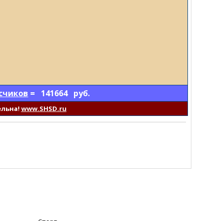
счиков
= 141664 руб.
ельна!
www.SHSD.ru