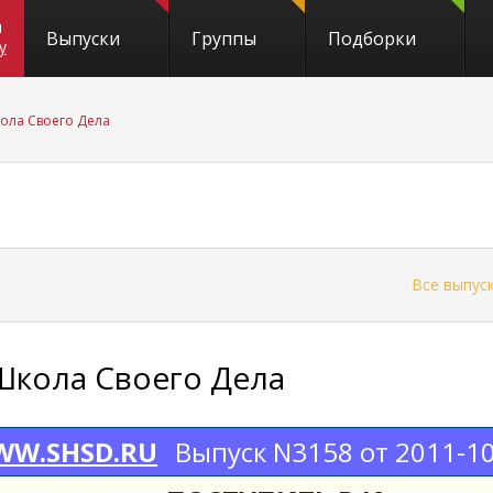
и
Выпуски
Группы
Подборки
y
ола Своего Дела
←
Все выпус
Школа Своего Дела
W.SHSD.RU
Выпуск N3158 от 2011-1