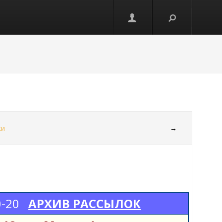
ки
→
0-20
АРХИВ РАССЫЛОК