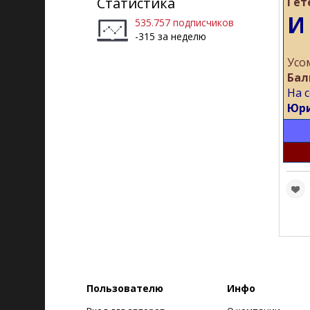
Статистика
Гёт
И
535.757 подписчиков
-315 за неделю
Усо
Бал
На с
Юри
Пользователю
Инфо