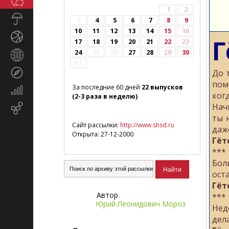
Общество
СМИ
1
2
Прогноз
3
4
5
6
7
8
9
погоды
10
11
12
13
14
15
16
Спорт
Г
17
18
19
20
21
22
23
24
25
26
27
28
29
30
Страны
31
и
Туризм
До 
регионы
пом
За последние 60 дней
22 выпусков
Экономика
ког
(2-3 раза в неделю)
и
Нач
Email-
финансы
ты 
маркетинг
Сайт рассылки:
http://www.shsd.ru
даж
Открыта: 27-12-2000
Гёт
***
Бол
ост
Гёт
Автор
***
Юрий Леонидович Мороз
Нед
дел