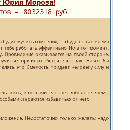
 Юрия Мороза!
тов = 8032318 руб.
я будут мучить сомнения, ты будешь все время
ст тебе работать эффективно. Но в тот момент,
у, Провидение оказывается на твоей стороне.
читься при иных обстоятельствах... На что бы
твлять это. Смелость придает человеку силу и
бы жить, и незначительное свободное время,
пособами стараются избавиться от него.
иложение. Недостаточно только желать; надо