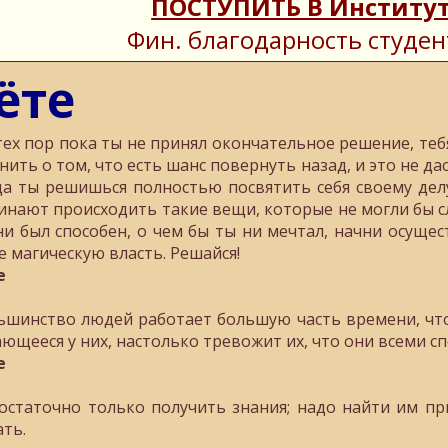
ПОСТУПИТЬ В Институт
Фин. благодарность студен
ёте
тех пор пока ты не принял окончательное решение, теб
нить о том, что есть шанс повернуть назад, и это не да
да ты решишься полностью посвятить себя своему дел
инают происходить такие вещи, которые не могли бы слу
ни был способен, о чем бы ты ни мечтал, начни осущес
е магическую власть. Решайся!
е
ьшинство людей работает большую часть времени, что
ающееся у них, настолько тревожит их, что они всеми с
е
остаточно только получить знания; надо найти им пр
ать.