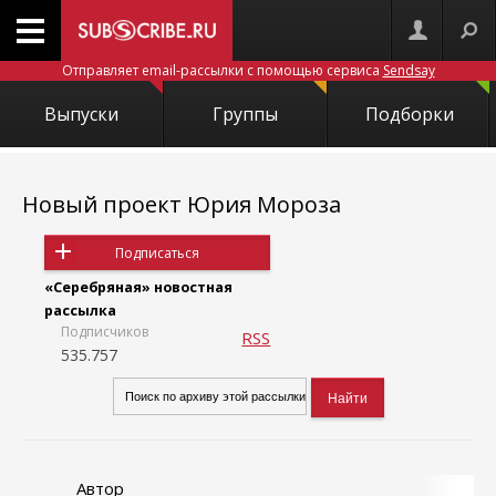
Отправляет email-рассылки с помощью сервиса
Sendsay
Выпуски
Группы
Подборки
Новый проект Юрия Мороза
Подписаться
«Серебряная» новостная
рассылка
Подписчиков
RSS
535.757
Автор