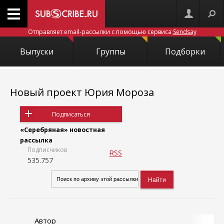
Отправляет email-рассылки с помощью сервиса
Sendsay
Выпуски
Группы
Подборки
Новый проект Юрия Мороза
Подписаться
«Серебряная» новостная
рассылка
Подписчиков
RSS
535.757
Автор