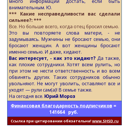
много информации достать, если быть
внимательным. Ю.
*** Какие несправедливости вас сделали
сильнее?: ***
Все. Но больше всего, когда отец бросил семью.
Это вы повторяете слова матери, - не
задумываясь.
Мужчины не бросают семью, они
бросают женщин. А вот женщины бросают
именно семью. И даже, кидают.
Вас интересует, - как это кидают?
Да также,
как плохие сотрудники. Хотят всем рулить, но
при этом не нести ответственность и во всем
обвинять других. Таких сотрудников обычно
увольняют. Не могут уволить, оставляют все и
уходят — рули сам(а)! В семье также.
На сегодня все.
Юрий Мороз
Финансовая благодарность подписчиков
=
141664 руб.
Cсылка при цитировании обязательна!
www.SHSD.ru