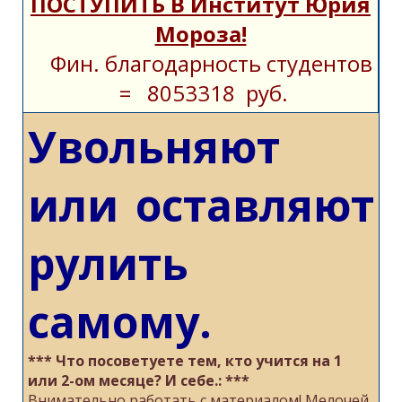
ПОСТУПИТЬ В Институт Юрия
Мороза!
Фин. благодарность студентов
= 8053318 руб.
Увольняют
или оставляют
рулить
самому.
*** Что посоветуете тем, кто учится на 1
или 2-ом месяце? И себе.: ***
Внимательно работать с материалом! Мелочей