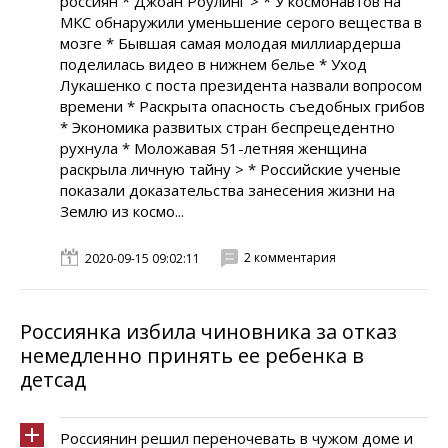
россиян * Джоан Роулинг > * У космонавтов на
МКС обнаружили уменьшение серого вещества в
мозге * Бывшая самая молодая миллиардерша
поделилась видео в нижнем белье * Уход
Лукашенко с поста президента назвали вопросом
времени * Раскрыта опасность съедобных грибов
* Экономика развитых стран беспрецедентно
рухнула * Моложавая 51-летняя женщина
раскрыла личную тайну > * Российские ученые
показали доказательства занесения жизни на
Землю из космо...
2 комментария
2020-09-15 09:02:11
Россиянка избила чиновника за отказ
немедленно принять ее ребенка в
детсад
Россиянин решил переночевать в чужом доме и