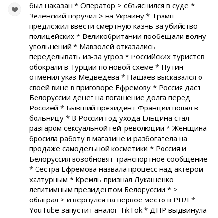
был наказан * Оператор > объяснился в суде *
Зеленский поручил > на Украину * Трамп
предложил ввести смертную казнь за убийство
полицейских * Великобритании пообещали волну
увольнений * Мавзолей отказались
переделывать из-за угроз * Российских туристов
обокрали в Турции по новой схеме * Путин
отменил указ Медведева * Пашаев высказался о
своей вине в приговоре Ефремову * Россия даст
Белоруссии денег на погашение долга перед
Россией * Бывший президент Франции попал в
больницу * В России год ухода Ельцина стал
разгаром сексуальной гей-революции * Женщина
бросила работу в магазине и разбогатела на
продаже самодельной косметики * Россия и
Белоруссия возобновят транспортное сообщение
* Сестра Ефремова назвала процесс над актером
халтурным * Кремль признал Лукашенко
легитимным президентом Белоруссии * >
обыграл > и вернулся на первое место в РПЛ *
YouTube запустит аналог TikTok * ДНР выдвинула