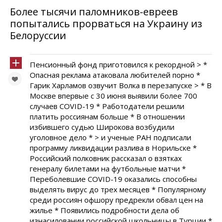
Более тысячи паломников-евреев
попытались прорваться на Украину из
Белоруссии
Пенсионный фонд приготовился к рекордной > *
Опасная реклама атаковала любителей порно *
Гарик Харламов озвучит Волка в перезапуске > * В
Москве впервые с 30 июня выявили более 700
случаев COVID-19 * Работодатели решили
платить россиянам больше * В отношении
избившего судью Широкова возбудили
уголовное дело * > и ученые РАН подписали
программу ликвидации разлива в Норильске *
Российский полковник рассказал о взятках
генералу билетами на футбольные матчи *
Переболевшие COVID-19 оказались способны
выделять вирус до трех месяцев * Популярному
среди россиян офшору предрекли обвал цен на
жилье * Появились подробности дела об
изнасиловании российской школьницы в Турции *