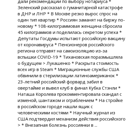
дали рекомендации по выбору нотариуса *
Зеленский рассказал о гуманитарной катастрофе
в ДНР и ЛНР * В Москве резко вырос спрос на
один тип квартир * Россиян заманят на биржу по-
новому * 108-килограммовая женщина сбросила
45 килограммов и поделилась секретом успеха *
Депутаты Госдумы испытают российскую вакцину
от коронавируса * Пенсионеров российского
региона отправят на самоизоляцию из-за
вспышки COVID-19 * Тихановская поразмышляла
о будущем > Лукашенко * Раскрыта стоимость
всех игр в Steam * Миграционные службы США
обвинили в стерилизации латиноамериканок *
23-летний российский форвард забил в
овертайме и вывел клуб в финал Кубка Стэнли *
Наташа Королева прокомментировала скандал с
изменой, шантажом и ограблением * На стройке
в российском городе нашли ящик с
человеческими костями * Научный журнал из
США подтвердил механизм действия российского
> * Внезапная болезнь россиянки в ...