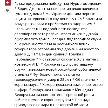
Гэтжи предсказали победу над Нурмагомедовым
* Борис Джонсон назвал противников прививок
сумасшедшими * На Украине достали черные
ящики потерпевшего крушение Ан-26 * Кристина
Асмус рассказала о проблемах со здоровьем *
Стали известны подробности последнего
разговора пилота разбившегося Ан-26 * Дзюба
оформил хет-трик * Звезда > подтвердила слухи
о беременности * Сына российского вице-
губернатора отправили под домашний арест по
делу о ДТП * Байден сравнил Трампа с
Геббельсом * > отыгрался со счета 0:3 в матче с
новичком АПЛ * Космонавт допустил выдачу
оружия экипажам новой российской орбитальной
станции * Футболист пожаловался на
головокружение и умер в 28 лет * Объяснена >
коронавируса * Хакеры показали видео протестов
в эфире белорусских госканалов * Минздрав
Белоруссии назвал протесты причиной роста
заболеваемости коронавирусом * Площадь
природного пожара в Ростовской области