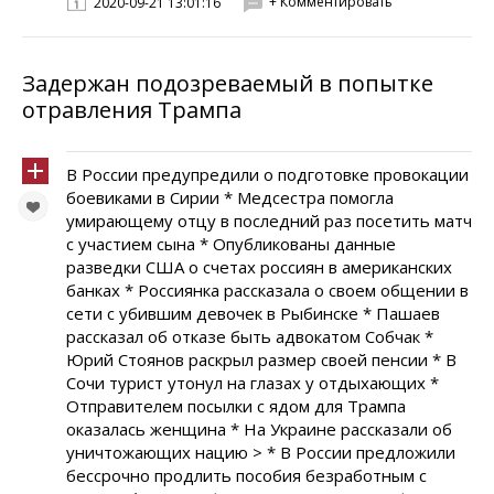
+ Комментировать
2020-09-21 13:01:16
Задержан подозреваемый в попытке
отравления Трампа
В России предупредили о подготовке провокации
боевиками в Сирии * Медсестра помогла
умирающему отцу в последний раз посетить матч
с участием сына * Опубликованы данные
разведки США о счетах россиян в американских
банках * Россиянка рассказала о своем общении в
сети с убившим девочек в Рыбинске * Пашаев
рассказал об отказе быть адвокатом Собчак *
Юрий Стоянов раскрыл размер своей пенсии * В
Сочи турист утонул на глазах у отдыхающих *
Отправителем посылки с ядом для Трампа
оказалась женщина * На Украине рассказали об
уничтожающих нацию > * В России предложили
бессрочно продлить пособия безработным с