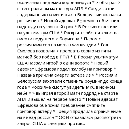
окончания пандемии коронавируса * > обыграл >
в центральном матче тура АПЛ * Среди сотни
задержанных на митингах в Белоруссии оказался
россиянин * Новый адвокат Ефремова объяснил
надежду на условный срок * В России ответили
на ультиматум США * Раскрыты обстоятельства
смерти ведущего > Борисова * Паром с
россиянами сел на мель в Финляндии * Гол
Смолова позволил > прервать серию из пяти
матчей без побед в РПЛ * В России ультиматум
США назвали игрой в одни ворота * Новый
адвокат Ефремова подал жалобу на приговор *
Названа причина смерти актера из > * Россия и
Белоруссия захотели отменить роуминг до конца
года * Россияне смогут увидеть МКС в ночном
небе * > выиграл второй матч подряд на старте
АПЛ и вышел на первое место * Новый адвокат
Ефремова объяснил требование смягчить
приговор актеру * Греция продлила ограничение
на въезд россиян * ООН отказалась рассмотреть
запрос США о санкциях против...