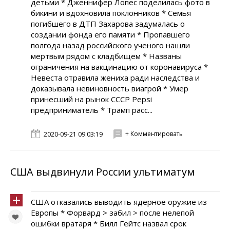
детьми * Дженнифер Лопес поделилась фото в
бикини и вдохновила поклонников * Семья
погибшего в ДТП Захарова задумалась о
создании фонда его памяти * Пропавшего
полгода назад российского ученого нашли
мертвым рядом с кладбищем * Названы
ограничения на вакцинацию от коронавируса *
Невеста отравила жениха ради наследства и
доказывала невиновность виагрой * Умер
принесший на рынок СССР Pepsi
предприниматель * Трамп расс...
+ Комментировать
2020-09-21 09:03:19
США выдвинули России ультиматум
США отказались выводить ядерное оружие из
Европы * Форвард > забил > после нелепой
ошибки вратаря * Билл Гейтс назвал срок