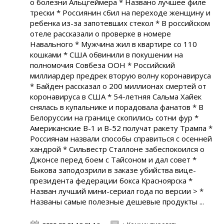
о болезни Альцгеймера * Названо лучшее филе
трески * Россиянин сбил на переходе женщину и
ребенка из-за запотевших стекол * В российском
отеле рассказали о проверке в номере
Навального * Мужчина жил в квартире со 110
кошками * США обвинили в покушении на
полномочия Совбеза ООН * Российский
миллиардер предрек вторую волну коронавируса
* Байден рассказал о 200 миллионах смертей от
коронавируса в США * 54-летняя Сальма Хайек
снялась в купальнике и порадовала фанатов * В
Белоруссии на границе скопились сотни фур *
Американские B-1 и B-52 получат ракету Трампа *
Россиянам назвали способы справиться с осенней
хандрой * Сильвестр Сталлоне забеспокоился о
Джонсе перед боем с Тайсоном и дал совет *
Быкова заподозрили в заказе убийства вице-
президента федерации бокса Красноярска *
Назван лучший мини-сериал года по версии > *
Названы самые полезные дешевые продукты ...