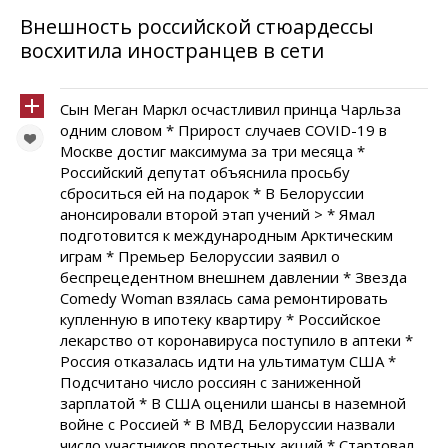
Внешность российской стюардессы
восхитила иностранцев в сети
Сын Меган Маркл осчастливил принца Чарльза
одним словом * Прирост случаев COVID-19 в
Москве достиг максимума за три месяца *
Российский депутат объяснила просьбу
сброситься ей на подарок * В Белоруссии
анонсировали второй этап учений > * Ямал
подготовится к международным Арктическим
играм * Премьер Белоруссии заявил о
беспрецедентном внешнем давлении * Звезда
Comedy Woman взялась сама ремонтировать
купленную в ипотеку квартиру * Российское
лекарство от коронавируса поступило в аптеки *
Россия отказалась идти на ультиматум США *
Подсчитано число россиян с заниженной
зарплатой * В США оценили шансы в наземной
войне с Россией * В МВД Белоруссии назвали
число участников протестных акций * Стартовал