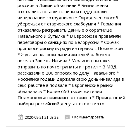
россиян в Ливии объяснили * Бизнесмены
отказались вставлять чипы и поддержали
чипирование сотрудников * Определен способ
уберечься от старческого слабоумия * Германия
отказалась раскрывать данные о соратнице
Навального и бутылке * В Евросоюзе провалили
переговоры о санкциях по Белоруссии * Собчак
пришлось рискнуть ради интервью с Поклонской
* > услышала пожелания жителей рабочего
поселка Заветы Ильича * Украинец пытался
отправить по почте гранаты и тротил * В МВД
рассказали о 200 опросах по делу Навального *
Россиянка годами держала свою дочь-инвалида в
секс-рабстве в подвале * Европейские рынки
обвалились * Более 650 тысяч жителей
Подмосковья привились от гриппа * Проигравший
выборы российский депутат отомстил го...
+ Комментировать
2020-09-21 21:03:28