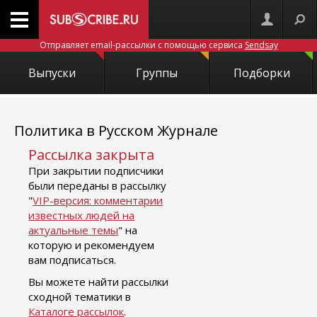
Отправляет email-рассылки с помощью сервиса
Sendsay
Выпуски
Группы
Подборки
Политика в Русском Журнале
Рассылка закрыта
При закрытии подписчики
были переданы в рассылку
"
VIP-версия: комментарии
известных людей на
актуальные темы
" на
которую и рекомендуем
вам подписаться.
Вы можете найти рассылки
сходной тематики в
Каталоге рассылок
.