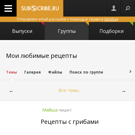
Отправляет email-рассылки с помощью сервиса
Sendsay
Выпуски
Группы
Подборки
5673
Мои любимые рецепты
Темы
Галерея
Файлы
Поиск по группе
Все темы
←
→
Майша
пишет:
Рецепты с грибами