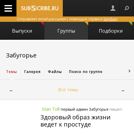
Отправляет email-рассылки с помощью сервиса
Sendsay
Выпуски
Группы
Подборки
4061
Забугорье
Темы
Галерея
Файлы
Поиск по группе
Все темы
←
→
Stan Toll
пишет:
первый админ Забугорья
Здоровый образ жизни
ведет к простуде