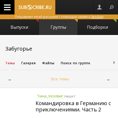
Отправляет email-рассылки с помощью сервиса
Sendsay
Выпуски
Группы
Подборки
4061
Забугорье
Темы
Галерея
Файлы
Поиск по группе
Все темы
←
→
Тина_Хеллвиг
пишет:
Командировка в Германию с
приключениями. Часть 2