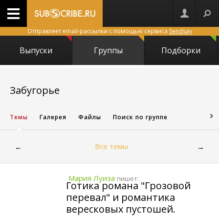
Отправляет email-рассылки с помощью сервиса
Sendsay
Выпуски
Группы
Подборки
4061
Забугорье
Темы
Галерея
Файлы
Поиск по группе
Все темы
←
→
Мария Луиза
пишет:
Готика романа "Грозовой
перевал" и романтика
вересковых пустошей.