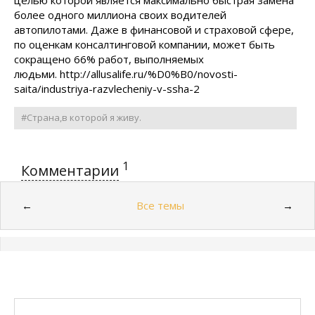
целью которой является максимально быстрая замена
более одного миллиона своих водителей
автопилотами. Даже в финансовой и страховой сфере,
по оценкам консалтинговой компании, может быть
сокращено 66% работ, выполняемых
людьми. http://allusalife.ru/%D0%B0/novosti-
saita/industriya-razvlecheniy-v-ssha-2
#Страна,в которой я живу.
1
Комментарии
Все темы
←
→