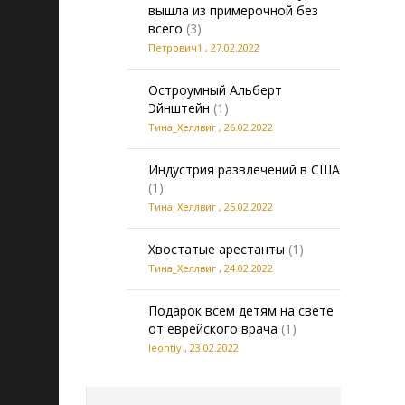
вышла из примерочной без
всего
(3)
Петрович1
,
27.02.2022
Остроумный Альберт
Эйнштейн
(1)
Тина_Хеллвиг
,
26.02.2022
Индустрия развлечений в США
(1)
Тина_Хеллвиг
,
25.02.2022
Хвостатые арестанты
(1)
Тина_Хеллвиг
,
24.02.2022
Подарок всем детям на свете
от еврейского врача
(1)
leontiy
,
23.02.2022
20260806122625