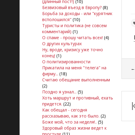
(длинный пост!)
(10)
Безвизовый въезд в Европу?
(8)
Борьба за доходы - или "курятник
всполошился"
(10)
Туристы и политика (не совсем
комментарий)
(1)
О спаме - прошу читать всех!
(4)
О других культурах
Ну, вроде, кризису уже точно
конец!
(1)
О политизированности
Прикатила на меня "телега" на
фирму...
(18)
Считаю обещание выполненным
(2)
Поздно я узнал...
(5)
Хоть маршрут и противный, ехать
придется.
(22)
Как обещал - сегодня
рассказываю, как это было.
(2)
Боже мой, что за неделя!..
(5)
Здоровый образ жизни ведет к
простуде
(11)