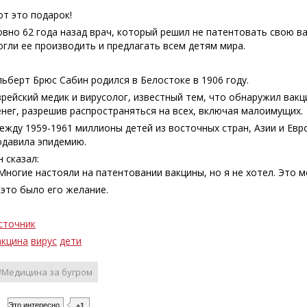
от это подарок!
овно 62 года назад врач, который решил не патентовать свою в
огли ее производить и предлагать всем детям мира.
льберт Брюс Сабин родился в Белостоке в 1906 году.
врейский медик и вирусолог, известный тем, что обнаружил вак
енег, разрешив распространяться на всех, включая малоимущих.
ежду 1959-1961 миллионы детей из восточных стран, Азии и Евр
одавила эпидемию.
н сказал:
′ Многие настояли на патентовании вакцины, но я не хотел. Это м
 это было его желание.
сточник
акцина
вирус
дети
#Медицина за бугром
Это интересно
+1