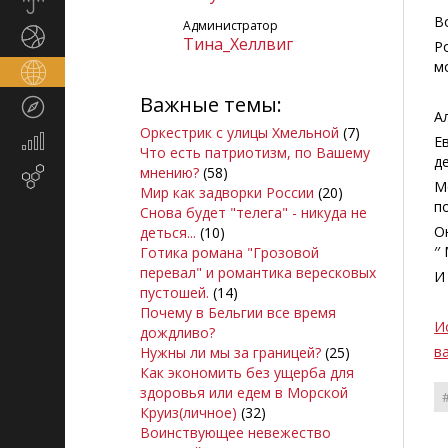
Прогноз
погоды
В
Администратор
Спорт
Тина_Хеллвиг
Р
м
Страны
и
Важные темы:
Туризм
регионы
А
Оркестрик с улицы Хмельной
(7)
Экономика
Е
Что есть патриотизм, по Вашему
и
д
мнению?
(58)
Email-
финансы
М
Мир как задворки России
(20)
маркетинг
п
Снова будет "телега" - никуда не
О
деться...
(10)
′
Готика романа "Грозовой
перевал" и романтика вересковых
И
пустошей.
(14)
Почему в Бельгии все время
И
дождливо?
в
Нужны ли мы за границей?
(25)
Как экономить без ущерба для
здоровья или едем в Морской
Круиз(личное)
(32)
Воинствующее невежество