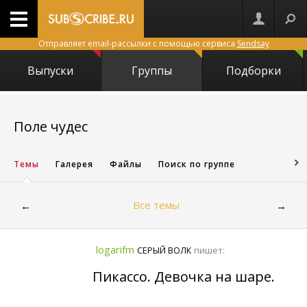
Отправляет email-рассылки с помощью сервиса
Sendsay
Выпуски
Группы
Подборки
10228
Поле чудес
Темы
Галерея
Файлы
Поиск по группе
Все темы
←
→
logarifm
пишет:
CЕРЫЙ ВОЛК
Пикассо. Девочка на шаре.