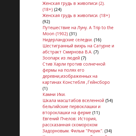
Женская грудь в живописи (2).
(18+)
(24)
Женская грудь в живописи. (18+)
(92)
Путешествие на Луну. A Trip to the
Moon (1902)
(31)
Нидерландские селедки.
(16)
Шестигранный вихрь на Сатурне и
абстракт Смирнова В.А.
(7)
Зоопарк из людей
(7)
Стив Харли против солнечной
фермы на полях его
деревни,изображенных на
картинах Констебля ,Гейнсборо
(1)
Камни Ики.
Шкала масштабов вселенной
(54)
бельгийские первоклашки и
второклашки на ферме
(11)
Евгений Пчелов: История,
рассказанная скоморохом
Задорновым. Фильм "Рюрик".
(34)