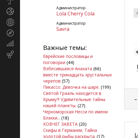
Прогноз
погоды
Администратор
Спорт
Lola Cherry Cola
Страны
Администратор
и
Savra
Туризм
регионы
Экономика
Важные темы:
и
Email-
финансы
Еврейские пословицы и
маркетинг
поговорки
(44)
Взбесившаяся Анахата
(66)
вместе тринадцать хрустальных
черепов
(57)
Пикассо. Девочка на шаре.
(199)
Святой Грааль находится в
Крыму?! Удивительные тайны
нашей планеты.
(27)
Черноморская Несси по имени
Блэкки...
(18)
КОВЧЕГ ЗАВЕТА
(20)
Скифы в Германии. Тайна
золотой рыбы раскрыта.
(17)