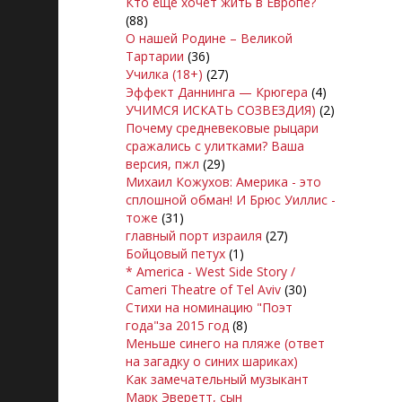
Кто еще хочет жить в Европе?
(88)
О нашей Родине – Великой
Тартарии
(36)
Училка (18+)
(27)
Эффект Даннинга — Крюгера
(4)
УЧИМСЯ ИСКАТЬ СОЗВЕЗДИЯ)
(2)
Почему средневековые рыцари
сражались с улитками? Ваша
версия, пжл
(29)
Михаил Кожухов: Америка - это
сплошной обман! И Брюс Уиллис -
тоже
(31)
главный порт израиля
(27)
Бойцовый петух
(1)
* America - West Side Story /
Cameri Theatre of Tel Aviv
(30)
Стихи на номинацию "Поэт
года"за 2015 год
(8)
Меньше синего на пляже (ответ
на загадку о синих шариках)
Как замечательный музыкант
Марк Эверетт, сын