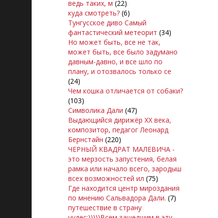
ведь таких, м
(22)
куда смотреть?
(6)
Тунгусское диво Самый
фантастический метеорит
(34)
Но может быть, все не так,
может быть, все было задумано
давным-давно, и все шло по
плану, и отозвалось только се
(24)
Чем кошка отличается от собаки?
(103)
Символика Дали
(47)
Выдающийся дирижёр XX века,
композитор, педагог Леонард
Бернстайн
(220)
ЧЕРНЫЙ КВАДРАТ МАЛЕВИЧА -
это мерзость запустения, белая
рамка или начало всего, зародыш
всех возможностей ил
(75)
Где находится центр мироздания
по мнению Сальвадора Дали.
(7)
путешествие в страну
чудес:)))))Всем зашедшим в эту