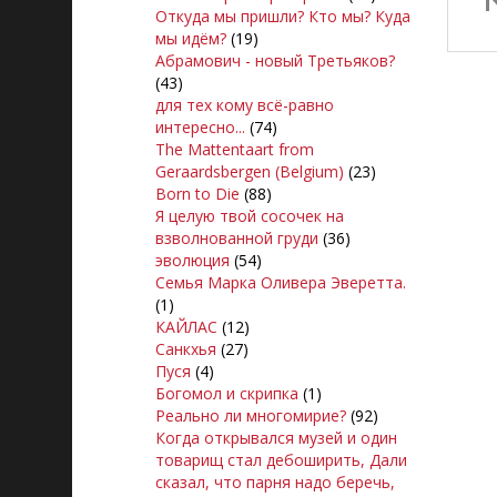
Откуда мы пришли? Кто мы? Куда
мы идём?
(19)
Абрамович - новый Третьяков?
(43)
для тех кому всё-равно
интересно...
(74)
The Mattentaart from
Geraardsbergen (Belgium)
(23)
Born to Die
(88)
Я целую твой сосочек на
взволнованной груди
(36)
эволюция
(54)
Семья Марка Оливера Эверетта.
(1)
КАЙЛАС
(12)
Санкхья
(27)
Пуся
(4)
Богомол и скрипка
(1)
Реально ли многомирие?
(92)
Когда открывался музей и один
товарищ стал дебоширить, Дали
сказал, что парня надо беречь,