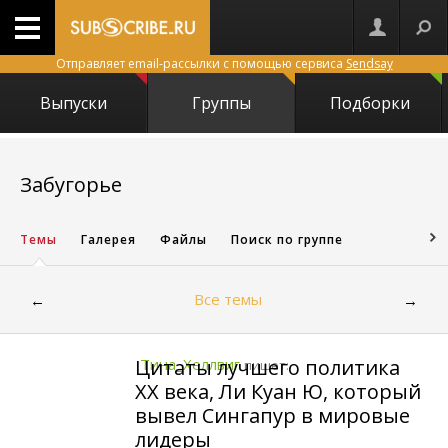
Отправляет email-рассылки с помощью сервиса
Sendsay
Выпуски
Группы
Подборки
4061
Забугорье
Темы
Галерея
Файлы
Поиск по группе
Все темы
←
→
Цитаты лучшего политика
Тина_Хеллвиг
пишет:
ХХ века, Ли Куан Ю, который
вывел Сингапур в мировые
лидеры