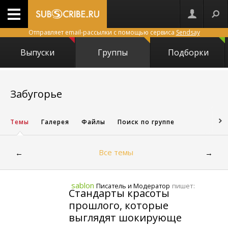
Отправляет email-рассылки с помощью сервиса
Sendsay
Выпуски
Группы
Подборки
4061
Забугорье
Темы
Галерея
Файлы
Поиск по группе
Все темы
←
→
sablon
пишет:
Писатель и Модератор
Стандарты красоты
прошлого, которые
выглядят шокирующе