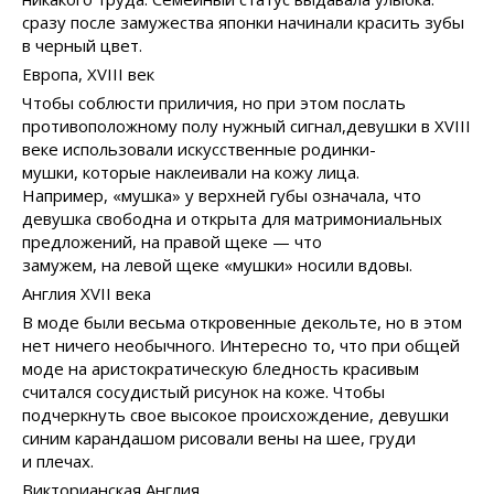
сразу после замужества японки начинали красить зубы
в черный цвет.
Европа, XVIII век
Чтобы соблюсти приличия, но при этом послать
противоположному полу нужный сигнал,девушки в ХVIII
веке использовали искусственные родинки-
мушки, которые наклеивали на кожу лица.
Например, «мушка» у верхней губы означала, что
девушка свободна и открыта для матримониальных
предложений, на правой щеке — что
замужем, на левой щеке «мушки» носили вдовы.
Англия XVII века
В моде были весьма откровенные декольте, но в этом
нет ничего необычного. Интересно то, что при общей
моде на аристократическую бледность красивым
считался сосудистый рисунок на коже. Чтобы
подчеркнуть свое высокое происхождение, девушки
синим карандашом рисовали вены на шее, груди
и плечах.
Викторианская Англия