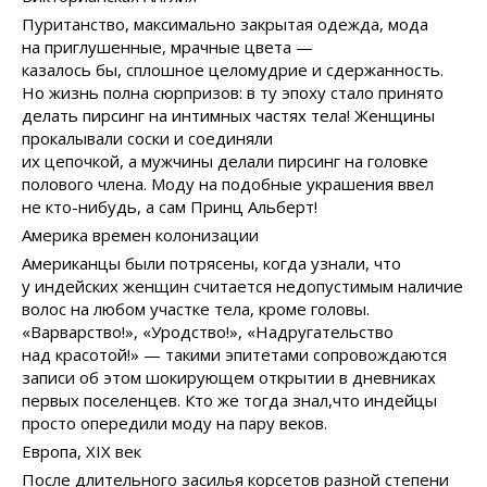
Пуританство, максимально закрытая одежда, мода
на приглушенные, мрачные цвета —
казалось бы, сплошное целомудрие и сдержанность.
Но жизнь полна сюрпризов: в ту эпоху стало принято
делать пирсинг на интимных частях тела! Женщины
прокалывали соски и соединяли
их цепочкой, а мужчины делали пирсинг на головке
полового члена. Моду на подобные украшения ввел
не кто-нибудь, а сам Принц Альберт!
Америка времен колонизации
Американцы были потрясены, когда узнали, что
у индейских женщин считается недопустимым наличие
волос на любом участке тела, кроме головы.
«Варварство!», «Уродство!», «Надругательство
над красотой!» — такими эпитетами сопровождаются
записи об этом шокирующем открытии в дневниках
первых поселенцев. Кто же тогда знал,что индейцы
просто опередили моду на пару веков.
Европа, XIX век
После длительного засилья корсетов разной степени