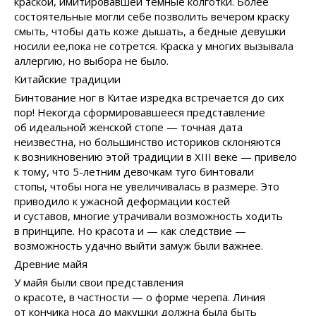
краской, имитировавшей темные колготки. Более
состоятельные могли себе позволить вечером краску
смыть, чтобы дать коже дышать, а бедные девушки
носили ее,пока не сотрется. Краска у многих вызывала
аллергию, но выбора не было.
Китайские традиции
Бинтование ног в Китае изредка встречается до сих
пор! Некогда сформировавшееся представление
об идеальной женской стопе — точная дата
неизвестна, но большинство историков склоняются
к возникновению этой традиции в ХIII веке — привело
к тому, что 5-летним девочкам туго бинтовали
стопы, чтобы нога не увеличивалась в размере. Это
приводило к ужасной деформации костей
и суставов, многие утрачивали возможность ходить
в принципе. Но красота и — как следствие —
возможность удачно выйти замуж были важнее.
Древние майя
У майя были свои представления
о красоте, в частности — о форме черепа. Линия
от кончика носа до макушки должна была быть