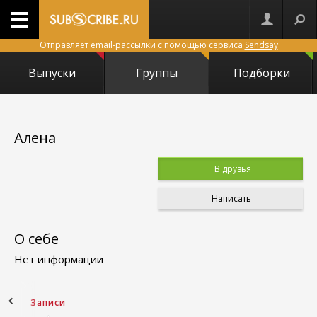
Отправляет email-рассылки с помощью сервиса
Sendsay
Выпуски
Группы
Подборки
Алена
В друзья
Написать
О себе
Нет информации
ное
Записи