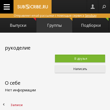
Отправляет email-рассылки с помощью сервиса
Sendsay
Выпуски
Группы
Подборки
рукоделие
В друзья
Написать
О себе
Нет информации
ное
Записи