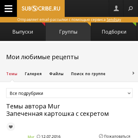
Отправляет email-рассылки с помощью сервиса
Sendsay
Выпуски
Группы
Подборки
5673
Мои любимые рецепты
Темы
Галерея
Файлы
Поиск по группе
Все подрубрики
Темы автора
Mur
Запеченная картошка с секретом
Пожаловаться
12.07.2016
Mur