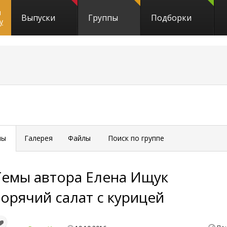
и
Выпуски
Группы
Подборки
y
мы
Галерея
Файлы
Поиск по группе
Темы автора
Елена Ищук
Горячий салат с курицей