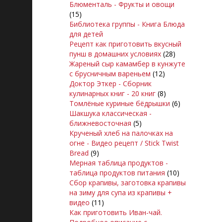
Блюменталь - Фрукты и овощи
(15)
==
ПРАВИЛА ГРУППЫ
==
Библиотека группы - Книга Блюда
для детей
==
Наши авторы
==
Рецепт как приготовить вкусный
пунш в домашних условиях
(28)
==
Друзья группы
==
Жареный сыр камамбер в кунжуте
с брусничным вареньем
(12)
Доктор Эткер - Сборник
кулинарных книг - 20 книг
(8)
Томлёные куриные бёдрышки
(6)
Шакшука классическая -
ближневосточная
(5)
Крученый хлеб на палочках на
огне - Видео рецепт / Stick Twist
Bread
(9)
Мерная таблица продуктов -
таблица продуктов питания
(10)
Сбор крапивы, заготовка крапивы
== Кнопка Группы ==
на зиму для супа из крапивы +
видео
(11)
…
Как приготовить Иван-чай.