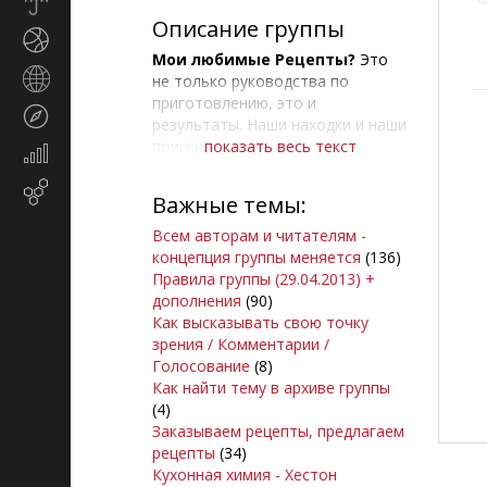
Прогноз
погоды
Описание группы
Спорт
Мои любимые Рецепты?
Это
Страны
не только руководства по
и
приготовлению, это и
Туризм
регионы
результаты. Наши находки и наши
поиски
показать весь текст
Экономика
и
** рецепты с фото,
Email-
финансы
Важные темы:
** рецепты разных блюд,
маркетинг
** рецепты приготовления,
Всем авторам и читателям -
** домашние рецепты,
концепция группы меняется
(136)
** простые рецепты
Правила группы (29.04.2013) +
дополнения
(90)
Мы рассматриваем рецепты
Как высказывать свою точку
гораздо шире, чем только
зрения / Комментарии /
кулинарные. Предлагаем единый
Голосование
(8)
формат всех рецептов -
Как найти тему в архиве группы
(4)
Анонс
|
Ингредиенты
|
Шаги
|
Заказываем рецепты, предлагаем
Подпись
рецепты
(34)
Кухонная химия - Хестон