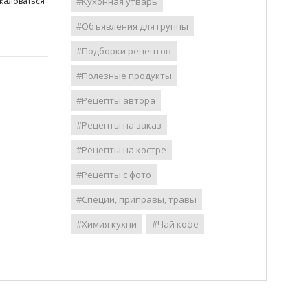
жаловаться
#Кухонная утварь
#Объявления для группы
#Подборки рецептов
#Полезные продукты
#Рецепты автора
#Рецепты на заказ
#Рецепты на костре
#Рецепты с фото
#Специи, приправы, травы
#Химия кухни
#Чай кофе