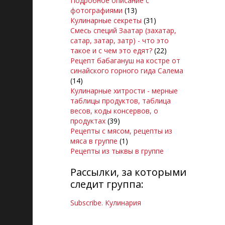
Подробное описание с
фотографиями
(13)
Кулинарные секреты
(31)
Смесь специй Заатар (захатар,
сатар, затар, затр) - что это
такое и с чем это едят?
(22)
Рецепт бабагануш на костре от
синайского горного гида Салема
(14)
Кулинарные хитрости - мерные
таблицы продуктов, таблица
весов, коды консервов, о
продуктах
(39)
Рецепты с мясом, рецепты из
мяса в группе
(1)
Рецепты из тыквы в группе
Рассылки, за которыми
следит группа:
Subscribe. Кулинария