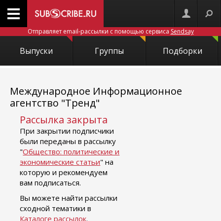
Отправляет email-рассылки с помощью сервиса
Sendsay
Выпуски
Группы
Подборки
Международное Информационное
агентство "Тренд"
Рассылка закрыта
При закрытии подписчики
были переданы в рассылку
"
Общество: политические и
экономические статьи
" на
которую и рекомендуем
вам подписаться.
Вы можете найти рассылки
сходной тематики в
Каталоге рассылок
.