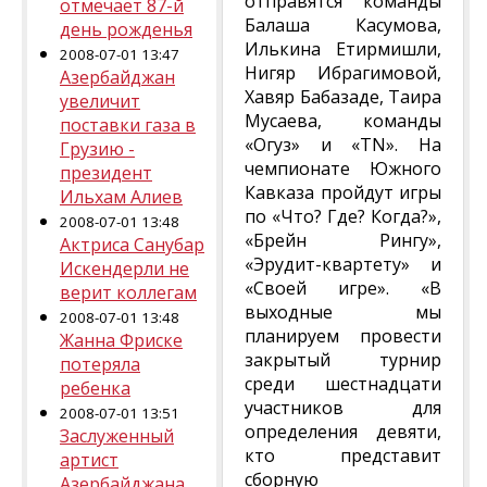
отправятся команды
отмечает 87-й
Балаша Касумова,
день рожденья
Илькина Етирмишли,
2008-07-01 13:47
Нигяр Ибрагимовой,
Азербайджан
Хавяр Бабазаде, Таира
увеличит
Мусаева, команды
поставки газа в
«Огуз» и «TN». На
Грузию -
чемпионате Южного
президент
Кавказа пройдут игры
Ильхам Алиев
по «Что? Где? Когда?»,
2008-07-01 13:48
«Брейн Рингу»,
Актриса Санубар
«Эрудит-квартету» и
Искендерли не
«Своей игре». «В
верит коллегам
выходные мы
2008-07-01 13:48
планируем провести
Жанна Фриске
закрытый турнир
потеряла
среди шестнадцати
ребенка
участников для
2008-07-01 13:51
определения девяти,
Заслуженный
кто представит
артист
сборную
Азербайджана