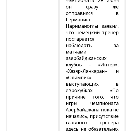
чемпионата 29 июня
он сразу же
отправился в
Германию.
Нариманоглы заявил,
что немецкий тренер
постарается
наблюдать за
матчами
азербайджанских
клубов – «Интер»,
«Хязяр-Лянкяран» и
«Олимпик» -
выступающих в
еврокубках. «По
причине того, что
игры чемпионата
Азербайджана пока не
начались, присутствие
главного тренера
здесь не обязательно.