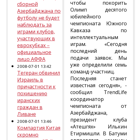
чтобы покорить
сборной
Олимп десятого
Азербайджана по
юбилейного
футболу не будет
чемпионата Южного
наблюдать за
Кавказа по
играми клубов,
интеллектуальным
участвующих в
играм. «Сегодня
еврокубках –
последний день
официальное
подачи заявок. Мы
лицо АФФА
уже определили семь
2008-07-01 13:42
команд-участниц.
Тегеран обвинил
Последняя станет
Израиль в
известная сегодня», -
причастности к
сообщил TrendLife
похищению
координатор
иранских
чемпионата от
граждан в
Азербайджана,
Ливане
президент клуба
2008-07-01 13:46
«Атешгях» Илькин
Компартия Китая
Етирмишли. В Батуми
скромно