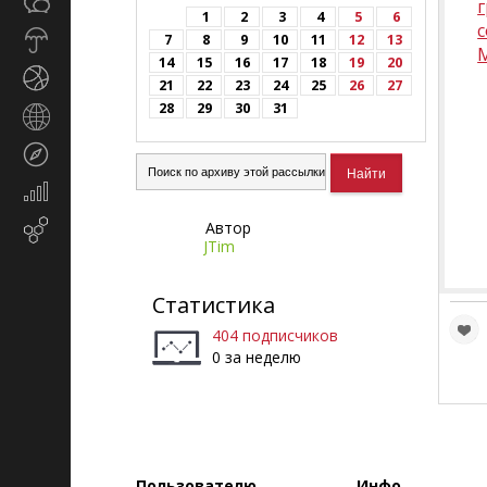
Общество
г
СМИ
1
2
3
4
5
6
Прогноз
7
8
9
10
11
12
13
погоды
14
15
16
17
18
19
20
Спорт
21
22
23
24
25
26
27
28
29
30
31
Страны
и
Туризм
регионы
Экономика
и
Автор
Email-
финансы
JTim
маркетинг
Статистика
404 подписчиков
0 за неделю
Пользователю
Инфо