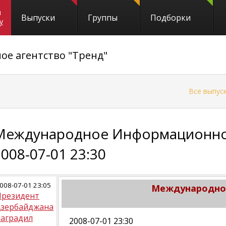
и
Выпуски
Группы
Подборки
y
е агентство "Тренд"
←
Все выпус
Международное Информационное
2008-07-01 23:30
008-07-01 23:05
Международное
Президент
Азербайджана
наградил
2008-07-01 23:30