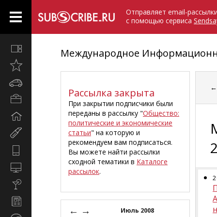
Отправляет email-рассылк
с помощью сервиса
Sendsa
Все
Международное Информационно
вместе
Открыто
недавно
Автомобили
Рассылка закрыта
Бизнес
При закрытии подписчики были
и
переданы в рассылку "
Общество:
Дом
карьера
политические и экономические
и
статьи
" на которую и
Мир
семья
рекомендуем вам подписаться.
женщины
Hi-
Вы можете найти рассылки
Tech
сходной тематики в
Каталоге
Компьютеры
рассылок
.
и
2
Культура,
интернет
стиль
Новости
жизни
←
→
и
Июль 2008