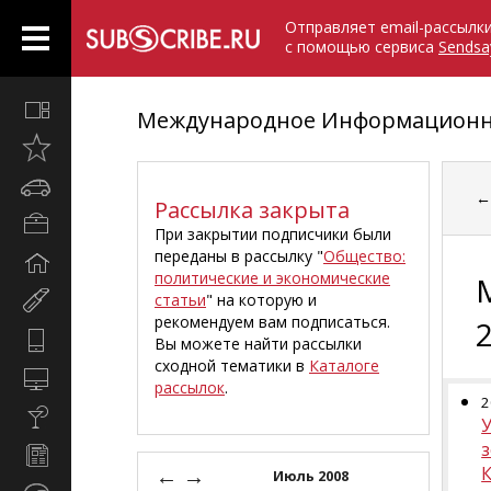
Отправляет email-рассылк
с помощью сервиса
Sendsa
Все
Международное Информационно
вместе
Открыто
недавно
Автомобили
Рассылка закрыта
Бизнес
При закрытии подписчики были
и
переданы в рассылку "
Общество:
Дом
карьера
политические и экономические
и
статьи
" на которую и
Мир
семья
рекомендуем вам подписаться.
женщины
Hi-
Вы можете найти рассылки
Tech
сходной тематики в
Каталоге
Компьютеры
рассылок
.
и
2
Культура,
интернет
стиль
з
Новости
жизни
←
→
и
Июль 2008