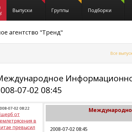
и
Выпуски
Группы
Подборки
y
е агентство "Тренд"
←
Все выпус
Международное Информационное
2008-07-02 08:45
008-07-02 08:22
Международное
Ущерб от
емлетрясения в
Китае превысил
2008-07-02 08:45