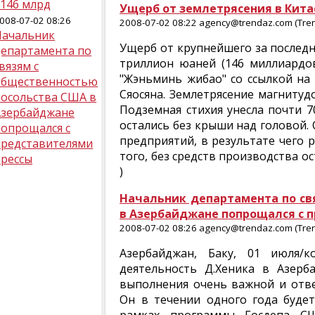
$146 млрд
Ущерб от землетрясения в Кита
008-07-02 08:26
2008-07-02 08:22 agency@trendaz.com (Tre
Начальник
Ущерб от крупнейшего за последн
департамента по
триллион юаней (146 миллиардов
вязям с
"Жэньминь жибао" со ссылкой на
общественностью
Сяосяна. Землетрясение магнитуд
посольства США в
Подземная стихия унесла почти 
Азербайджане
остались без крыши над головой. 
попрощался с
предприятий, в результате чего 
представителями
того, без средств производства ос
прессы
)
Начальник департамента по св
в Азербайджане попрощался с 
2008-07-02 08:26 agency@trendaz.com (Tre
Азербайджан, Баку, 01 июля/
деятельность Д.Хеника в Азерб
выполнения очень важной и отве
Он в течении одного года будет