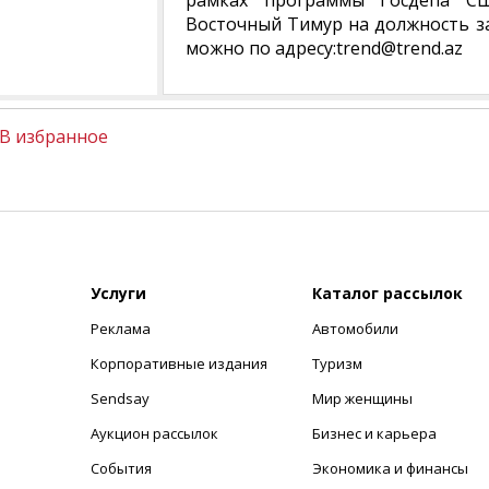
рамках программы Госдепа СШ
Восточный Тимур на должность за
можно по адресу:trend@trend.az
В избранное
Услуги
Каталог рассылок
Реклама
Автомобили
+
Корпоративные издания
Туризм
Sendsay
Мир женщины
Аукцион рассылок
Бизнес и карьера
События
Экономика и финансы