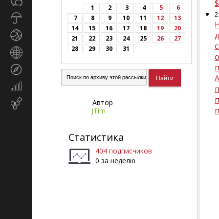
Общество
СМИ
1
2
3
4
5
6
2
Прогноз
7
8
9
10
11
12
13
погоды
14
15
16
17
18
19
20
Спорт
21
22
23
24
25
26
27
с
28
29
30
31
Страны
и
Туризм
регионы
Экономика
и
Автор
Email-
финансы
JTim
маркетинг
Статистика
404 подписчиков
0 за неделю