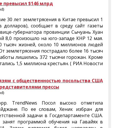
е превысил $146 млрд
nd)
ие 30 лет землетрясения в Китае превысил 1
 долларов), сообщает в среду сайт газеты
 вице-губернатора провинции Сычуань Хуан
ой 8,0 произошло на юго-западе КНР 12 мая.
70 тысяч жизней, около 10 миллионов людей
От землетрясения пострадало более 16 тысяч
работы лишились 372 тысячи горожан. Кроме
тались 1,5 миллиона крестьян. ( РИА Новости
язям с общественностью посольства США
представителями прессы
nd)
корр. TrendNews Посол высоко отметила
айджане. По ее словам, Хеник избран для
тственной задачи в Госдепартаменте США.
 занят программой обучения на Гавайях в