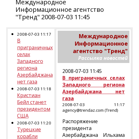
Международное
Информационное агентство
"Тренд" 2008-07-03 11:45
2008-07-03 11:17
Международное
В
Информационное
приграничных
агентство "Тренд"
селах
Рассылка новостей
Западного
региона
2008-07-03 11:45
Азербайджана
В приграничных селах
нет газа
Западного региона
2008-07-03 11:18
Азербайджана нет
Кристиан
газа
Бейл станет
2008-07-03 11:17
президентом
agency@trendaz.com (Trend)
США
Распоряжение
2008-07-03 11:20
президента
Турецкие
Азербайджана Ильхама
корабли