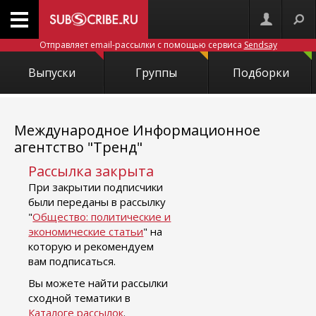
Отправляет email-рассылки с помощью сервиса
Sendsay
Выпуски
Группы
Подборки
Международное Информационное
агентство "Тренд"
Рассылка закрыта
При закрытии подписчики
были переданы в рассылку
"
Общество: политические и
экономические статьи
" на
которую и рекомендуем
вам подписаться.
Вы можете найти рассылки
сходной тематики в
Каталоге рассылок
.