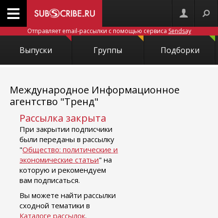
Отправляет email-рассылки с помощью сервиса
Sendsay
Выпуски
Группы
Подборки
Международное Информационное
агентство "Тренд"
Рассылка закрыта
При закрытии подписчики
были переданы в рассылку
"
Общество: политические и
экономические статьи
" на
которую и рекомендуем
вам подписаться.
Вы можете найти рассылки
сходной тематики в
Каталоге рассылок
.