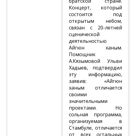
братской стране.
Концерт, который
состоится под
открытым небом,
связан с 20-летней
сценической
деятельностью
Айгюн ханым.
Помощник
А.Кязымовой Ульви
Хадыев, подтвердил
эту информацию,
заявив: «Айгюн
ханым отличается
своими
значительными
проектами. Но
сольная программа,
организуемая в
Стамбуле, отличается
от всех остальных