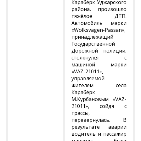
Карабёрк Уджарского
района, произошло
тяжёлое ДТП.
Автомобиль марки
«Wolksvagen-Passan»,
принадлежащий
Государственной
Дорожной полиции,
столкнулся с
машиной марки
«VAZ-21011»,
управляемой
жителем села
Карабёрк
М.Курбановым. «VAZ-
21011», сойдя с
трассы,
перевернулась. В
результате аварии
водитель и пассажир
машины были