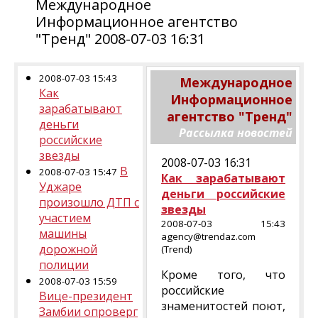
Международное
Информационное агентство
"Тренд" 2008-07-03 16:31
2008-07-03 15:43
Международное
Как
Информационное
зарабатывают
агентство "Тренд"
деньги
Рассылка новостей
российские
звезды
2008-07-03 16:31
В
2008-07-03 15:47
Как зарабатывают
Уджаре
деньги российские
произошло ДТП с
звезды
участием
2008-07-03 15:43
машины
agency@trendaz.com
дорожной
(Trend)
полиции
Кроме того, что
2008-07-03 15:59
российские
Вице-президент
знаменитостей поют,
Замбии опроверг