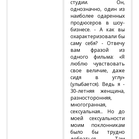
студии. Он,
однозначно, один из
наиболее одаренных
продюсеров в шоу-
бизнесе. - А как вы
охарактеризовали бы
саму себя? - Отвечу
вам фразой из
одного фильма: «Я
люблю чувствовать
свое величие, даже
сидя в углу»
(улыбается). Ведь я -
30-летняя женщина,
разносторонняя,
многогранная,
сексуальная... Но до
моей сексуальности
моим поклонникам
было бы трудно
добраться... Там