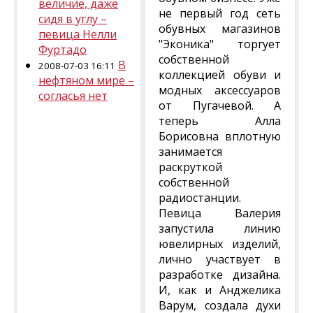
величие, даже
не первый год сеть
сидя в углу –
обувных магазинов
певица Нелли
"Эконика" торгует
Фуртадо
собственной
В
2008-07-03 16:11
коллекцией обуви и
нефтяном мире –
модных аксессуаров
согласья нет
от Пугачевой. А
теперь Алла
Борисовна вплотную
занимается
раскруткой
собственной
радиостанции.
Певица Валерия
запустила линию
ювелирных изделий,
лично участвует в
разработке дизайна.
И, как и Анджелика
Варум, создала духи