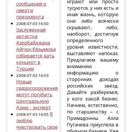
играют или просто
сообщения о
тусуются, у них есть и
смерти
иная жизнь, которую
президента
они либо всячески
2008-07-03 16:00
скрывают, либо,
Заслуженная
наоборот, достигнув
артистка
определенного
Азербайджана
уровня известности,
Айгюн Кязымова
выставляют напоказ.
собирается дать
Предлагаем вашему
концерт в
вниманию
Турции
информацию о
2008-07-03 16:03
сторонних доходах
Новые
российских звезд.
гидросооружения
Давайте разберемся,
могут погубить
у кого какой бизнес.
Центральную
Начнем, естественно,
Азию - эксперт
по старшинству – с
Я
2008-07-03 16:05
Примадонны. Алла
люблю
Пугачева преуспела в
чувствовать свое
обувном бизнесе. Уже