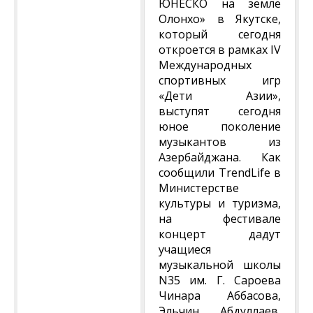
ЮНЕСКО на земле
Олонхо» в Якутске,
который сегодня
откроется в рамках IV
Международных
спортивных игр
«Дети Азии»,
выступят сегодня
юное поколение
музыкантов из
Азербайджана. Как
сообщили TrendLife в
Министерстве
культуры и туризма,
на фестивале
концерт дадут
учащиеся
музыкальной школы
N35 им. Г. Сароева
Чинара Аббасова,
Эльчин Абдуллаев,