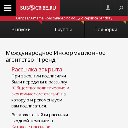
Отправляет email-рассылки с помощью сервиса
Sendsay
Выпуски
Группы
Подборки
Международное Информационное
агентство "Тренд"
Рассылка закрыта
При закрытии подписчики
были переданы в рассылку
"
Общество: политические и
экономические статьи
" на
которую и рекомендуем
вам подписаться.
Вы можете найти рассылки
сходной тематики в
Каталоге рассылок
.