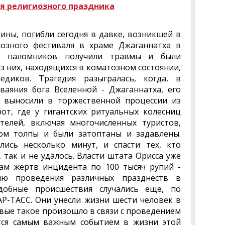
я религиозного праздника
ины, погибли сегодня в давке, возникшей в
озного фестиваля в храме Джаганнатха в
ко паломников получили травмы и были
з них, находящихся в коматозном состоянии,
диков. Трагедия разыгралась, когда, в
ваяния бога Вселенной - Джаганнатха, его
ы выносили в торжественной процессии из
от, где у гигантских ритуальных колесниц
телей, включая многочисленных туристов,
ом толпы и были затоптаны и задавлены.
ись несколько минут, и спасти тех, кто
 так и не удалось. Власти штата Орисса уже
ам жертв инцидента по 100 тысяч рупий -
ию проведения различных празднеств в
добные происшествия случались еще, по
Р-ТАСС. Они унесли жизни шести человек в
ервые такое произошло в связи с проведением
ется самым важным событием в жизни этой