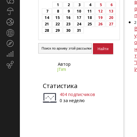
Общество
СМИ
1
2
3
4
5
6
Прогноз
7
8
9
10
11
12
13
погоды
14
15
16
17
18
19
20
Спорт
2
21
22
23
24
25
26
27
28
29
30
31
Страны
и
Туризм
регионы
Экономика
и
"
Автор
Email-
финансы
JTim
маркетинг
Статистика
404 подписчиков
0 за неделю