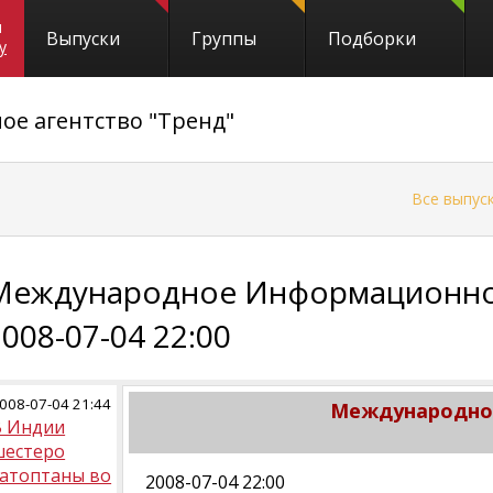
и
Выпуски
Группы
Подборки
y
е агентство "Тренд"
←
Все выпус
Международное Информационное
2008-07-04 22:00
008-07-04 21:44
Международное
В Индии
шестеро
затоптаны во
2008-07-04 22:00