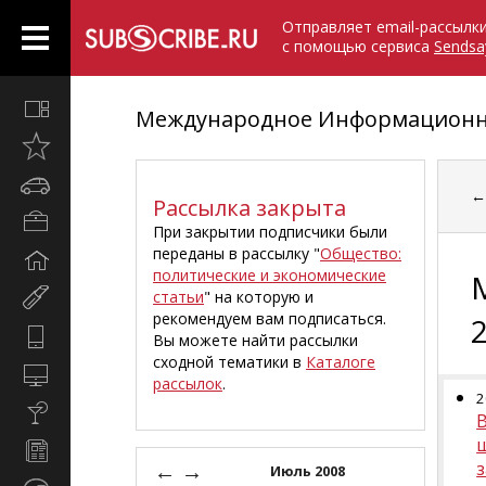
Отправляет email-рассылк
с помощью сервиса
Sendsa
Все
Международное Информационно
вместе
Открыто
недавно
Автомобили
Рассылка закрыта
Бизнес
При закрытии подписчики были
и
переданы в рассылку "
Общество:
Дом
карьера
политические и экономические
и
статьи
" на которую и
Мир
семья
рекомендуем вам подписаться.
женщины
Hi-
Вы можете найти рассылки
Tech
сходной тематики в
Каталоге
Компьютеры
рассылок
.
и
2
Культура,
интернет
стиль
Новости
жизни
←
→
и
Июль 2008