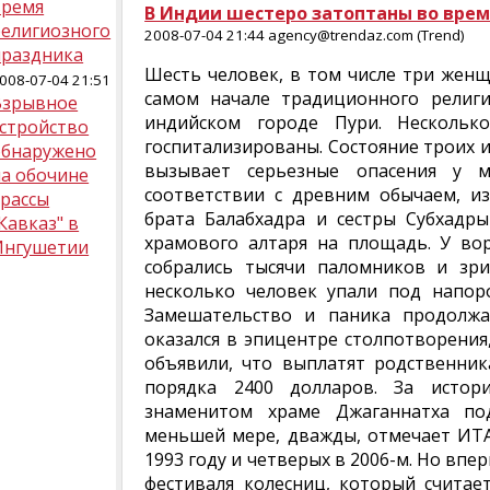
время
В Индии шестеро затоптаны во врем
религиозного
2008-07-04 21:44 agency@trendaz.com (Trend)
праздника
Шесть человек, в том числе три женщ
008-07-04 21:51
самом начале традиционного религи
Взрывное
индийском городе Пури. Несколь
устройство
госпитализированы. Состояние троих и
обнаружено
вызывает серьезные опасения у ме
на обочине
соответствии с древним обычаем, из
трассы
брата Балабхадра и сестры Субхадр
Кавказ" в
храмового алтаря на площадь. У вор
Ингушетии
собрались тысячи паломников и зри
несколько человек упали под напор
Замешательство и паника продолжал
оказался в эпицентре столпотворения,
объявили, что выплатят родственник
порядка 2400 долларов. За истор
знаменитом храме Джаганнатха по
меньшей мере, дважды, отмечает ИТА
1993 году и четверых в 2006-м. Но вп
фестиваля колесниц, который счита