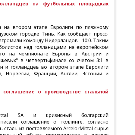
голландцев на футбольных площадках
а на втором этапе Евролиги по пляжному
узском городке Тинь. Как сообщает пресс-
азгромили команду Нидерландов - 10:0. Таким
тболистов над голландцами на европейском
что на чемпионате Европы в Австрии и
жевых" в четвертьфинале со счетом 3:1 в
ян и голландцев во втором этапе Евролиги
, Норвегии, Франции, Англии, Эстонии и
а соглашение о производстве стальной
rMittal SA и кризисный болгарский
дписали соглашение о толлинге, согласно
 сталь из поставляемого ArcelorMittal сырья