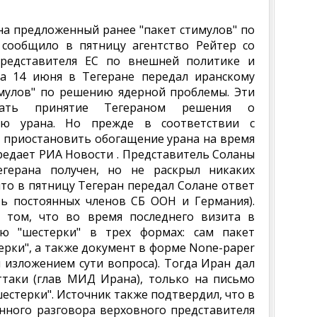
на предложенный ранее "пакет стимулов" по
сообщило в пятницу агентство Рейтер со
представителя ЕС по внешней политике и
на 14 июня в Тегеране передал иранскому
имулов" по решению ядерной проблемы. Эти
вать принятие Тегераном решения о
ию урана. Но прежде в соответствии с
 приостановить обогащение урана на время
ередает РИА Новости . Представитель Соланы
герана получен, но не раскрыл никаких
что в пятницу Тегеран передал Солане ответ
ть постоянных членов СБ ООН и Германия).
том, что во время последнего визита в
ю "шестерки" в трех формах: сам пакет
рки", а также документ в форме None-paper
 изложением сути вопроса). Тогда Иран дал
таки (глав МИД Ирана), только на письмо
естерки". Источник также подтвердил, что в
онного разговора верховного представителя