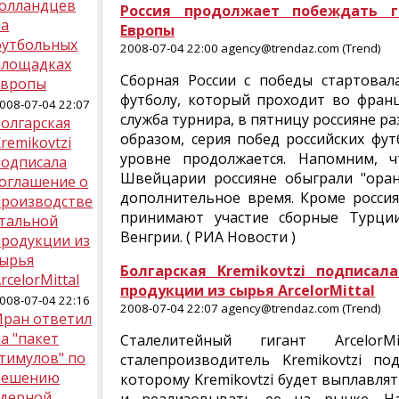
голландцев
Россия продолжает побеждать 
на
Европы
футбольных
2008-07-04 22:00 agency@trendaz.com (Trend)
площадках
Сборная России с победы стартовал
Европы
футболу, который проходит во франц
008-07-04 22:07
служба турнира, в пятницу россияне р
олгарская
образом, серия побед российских фу
remikovtzi
уровне продолжается. Напомним, 
подписала
Швейцарии россияне обыграли "оран
соглашение о
дополнительное время. Кроме росси
производстве
принимают участие сборные Турции
стальной
Венгрии. ( РИА Новости )
продукции из
сырья
Болгарская Kremikovtzi подписал
rcelorMittal
продукции из сырья ArcelorMittal
008-07-04 22:16
2008-07-04 22:07 agency@trendaz.com (Trend)
Иран ответил
а "пакет
Сталелитейный гигант Arcelo
тимулов" по
сталепроизводитель Kremikovtzi по
решению
которому Kremikovtzi будет выплавлять
ядерной