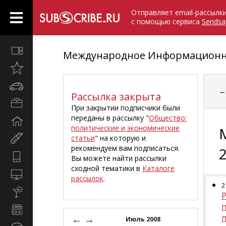
Отправляет email-рассылк
с помощью сервиса
Sendsa
Все
Международное Информационно
вместе
Открыто
недавно
Автомобили
Рассылка закрыта
Бизнес
При закрытии подписчики были
и
переданы в рассылку "
Общество:
Дом
карьера
политические и экономические
и
статьи
" на которую и
Мир
семья
рекомендуем вам подписаться.
женщины
Hi-
Вы можете найти рассылки
Tech
сходной тематики в
Каталоге
Компьютеры
рассылок
.
и
2
Культура,
интернет
Р
стиль
Новости
жизни
←
→
и
Июль 2008