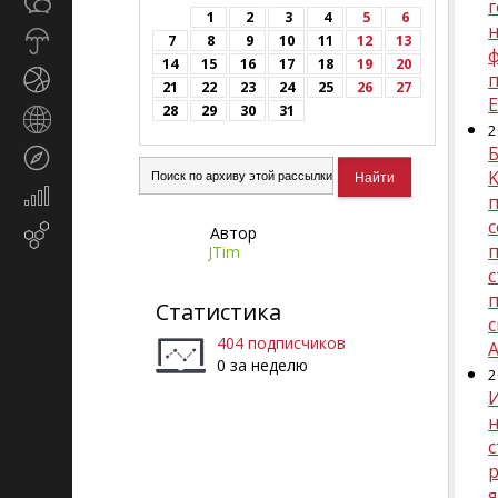
Общество
СМИ
1
2
3
4
5
6
Прогноз
7
8
9
10
11
12
13
погоды
14
15
16
17
18
19
20
Спорт
21
22
23
24
25
26
27
28
29
30
31
Страны
2
и
Б
Туризм
регионы
K
Экономика
и
Автор
Email-
финансы
JTim
маркетинг
Статистика
404 подписчиков
A
0 за неделю
2
н
с