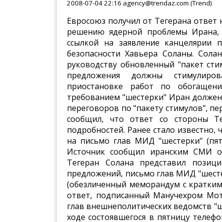
2008-07-04 22:16 agency@trendaz.com (Trend)
Евросоюз получил от Тегерана ответ 
решению ядерной проблемы Ирана, 
ссылкой на заявление канцелярии 
безопасности Хавьера Соланы. Сола
руководству обновленный "пакет ст
предложения должны стимулиро
приостановке работ по обогащен
требованием "шестерки" Иран должен
переговоров по "пакету стимулов", п
сообщил, что ответ со стороны Те
подробностей. Ранее стало известно, 
на письмо глав МИД "шестерки" (пя
Источник сообщил иранским СМИ о 
Тегеран Солана представил позици
предложений, письмо глав МИД "шесте
(обезличенный меморандум с кратким
ответ, подписанный Манучехром Мот
глав внешнеполитических ведомств "ш
ходе состоявшегося в пятницу телеф