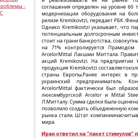
и реализовывать ее на рынке. Н
проблемы -
соглашения определен на уровне 60 т
ЕС
модернизации оборудования на болг
релизе Kremikovtzi, передает РБК .Фи
Однако Kremikovtzi указывает, что па
потенциальным долгосрочным инвест
стоит на грани банкротства, совокупн
на 71% контролируется Прамодом
ArcelorMittal Лакшми Миттала. Прави
акций Kremikovtzi. На предприятии 
продукция Kremikovtzi составляетокол
страны Европы.Ранее интерес в пр
украинский предприниматель Кон
ArcelorMittal фактически был образо
люксембургской Arcelor и Mittal St
Л.Митталу. Сумма сделки была оценена в
позволило создать объединенную ком
рынка стали. Штат компаниинасчитыва
мира.
Иран ответил на "пакет стимулов" 