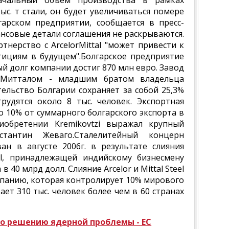
ачальный объем производства в рамках
ыс. т стали, он будет увеличиваться помере
арском предприятии, сообщается в пресс-
нансовые детали соглашения не раскрываются.
ртнерство с ArcelorMittal "может привести к
ициям в будущем".Болгарское предприятие
ый долг компании достиг 870 млн евро. Завод
 Митталом - младшим братом владельца
тельство Болгарии сохраняет за собой 25,3%
трудятся около 8 тыс. человек. Экспортная
о 10% от суммарного болгарского экспорта в
иобретении Kremikovtzi выражал крупный
стантин Жеваго.Сталелитейный концерн
ван в августе 2006г. в результате слияния
eel, принадлежащей индийскому бизнесмену
 40 млрд долл. Слияние Arcelor и Mittal Steel
панию, которая контролирует 10% мирового
ет 310 тыс. человек более чем в 60 странах
по решению ядерной проблемы - ЕС