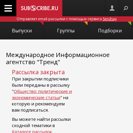
Отправляет email-рассылки с помощью сервиса
Sendsay
Выпуски
Группы
Подборки
Международное Информационное
агентство "Тренд"
Рассылка закрыта
При закрытии подписчики
были переданы в рассылку
"
Общество: политические и
экономические статьи
" на
которую и рекомендуем
вам подписаться.
Вы можете найти рассылки
сходной тематики в
Каталоге рассылок
.