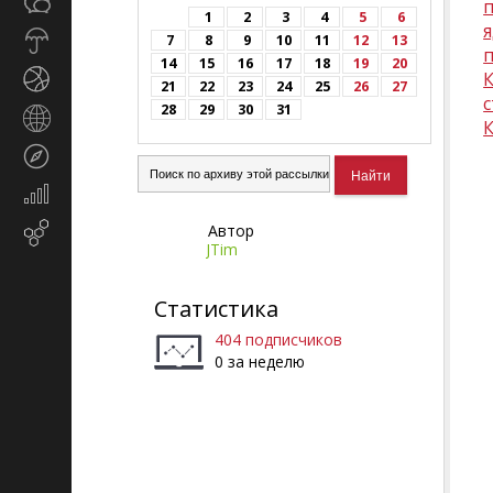
Общество
СМИ
1
2
3
4
5
6
Прогноз
7
8
9
10
11
12
13
погоды
14
15
16
17
18
19
20
Спорт
21
22
23
24
25
26
27
с
28
29
30
31
Страны
и
Туризм
регионы
Экономика
и
Автор
Email-
финансы
JTim
маркетинг
Статистика
404 подписчиков
0 за неделю