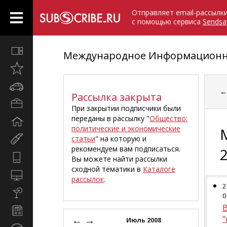
Отправляет email-рассылк
с помощью сервиса
Sendsa
Все
Международное Информационно
вместе
Открыто
недавно
Автомобили
Рассылка закрыта
Бизнес
При закрытии подписчики были
и
переданы в рассылку "
Общество:
Дом
карьера
политические и экономические
и
статьи
" на которую и
Мир
семья
рекомендуем вам подписаться.
женщины
Hi-
Вы можете найти рассылки
Tech
сходной тематики в
Каталоге
Компьютеры
рассылок
.
и
2
Культура,
интернет
0
стиль
Новости
жизни
←
→
и
Июль 2008