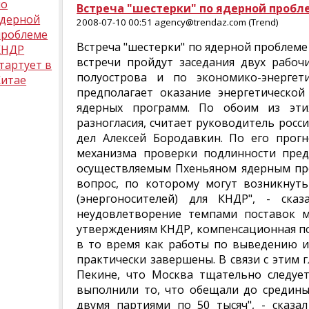
по
Встреча "шестерки" по ядерной пробл
ядерной
2008-07-10 00:51 agency@trendaz.com (Trend)
проблеме
Встреча "шестерки" по ядерной проблеме 
КНДР
встречи пройдут заседания двух рабоч
тартует в
полуострова и по экономико-энергети
Китае
предполагает оказание энергетическ
ядерных программ. По обоим из эти
разногласия, считает руководитель росс
дел Алексей Бородавкин. По его прогн
механизма проверки подлинности пре
осуществляемым Пхеньяном ядерным про
вопрос, по которому могут возникнуть
(энергоносителей) для КНДР", - ск
неудовлетворение темпами поставок м
утверждениям КНДР, компенсационная по
в то время как работы по выведению и
практически завершены. В связи с этим г
Пекине, что Москва тщательно следует
выполнили то, что обещали до средины 
двумя партиями по 50 тысяч", - сказа