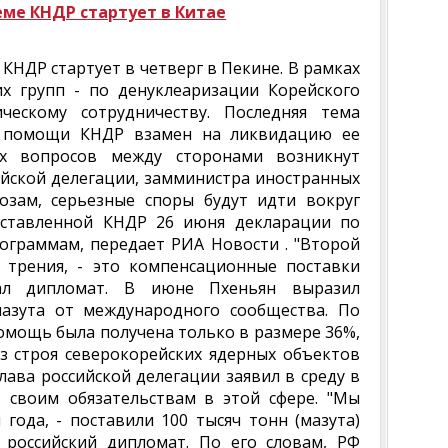
еме КНДР стартует в Китае
КНДР стартует в четверг в Пекине. В рамках
их групп - по денуклеаризации Корейского
ческому сотрудничеству. Последняя тема
ой помощи КНДР взамен на ликвидацию ее
х вопросов между сторонами возникнут
ийской делегации, замминистра иностранных
озам, серьезные споры будут идти вокруг
дставленной КНДР 26 июня декларации по
граммам, передает РИА Новости . "Второй
 трения, - это компенсационные поставки
азал дипломат. В июне Пхеньян выразил
азута от международного сообщества. По
мощь была получена только в размере 36%,
з строя северокорейских ядерных объектов
лава российской делегации заявил в среду в
 своим обязательствам в этой сфере. "Мы
года, - поставили 100 тысяч тонн (мазута)
л российский дипломат. По его словам, РФ