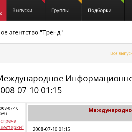
и
Выпуски
Группы
Подборки
y
е агентство "Тренд"
←
Все выпус
Международное Информационное
2008-07-10 01:15
008-07-10
Международное
0:51
Встреча
"шестерки"
2008-07-10 01:15