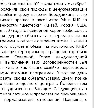
ельства еще на 100 тысяч тонн к октябрю".
прояснили свои подходы к денуклеаризации
вшейся в среду встречи Бородавкина с его
диалог прошел в посольстве РФ в КНР за
нностям "шестерки" (Китай, Россия, США,
я 2007 года, от Северной Кореи требовалось
троя ядерные объекты в экспериментальном
граммы в области освоения атома. Пхеньян
рного оружия в обмен на исключение КНДР
живающих терроризм, прекращение торговых
ление Северной Корее международной
ик выполнения этих договоренностей был
л Китаю как стране-хозяйке переговоров
воих атомных программах. В тот же день
овать своим обязательствам. Днем позже
ую башню ядерного центра в Йонбене, тем
сотрудничество с Западом. Следующий этап
ет необратимое и проверяемое прекращение
ю нормализацию отношений Пхеньяна с