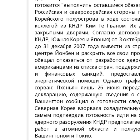
готовится "выполнить оставшиеся обязат
Российская и северокорейская стороны 
Корейского полуострова в ходе состоя
коллегой из КНДР Ким Ге Гваном. Их 
закрытыми дверями. Согласно договоре
КНДР, Южная Корея и Япония) от 3 октябр
до 31 декабря 2007 года вывести из с
центре Йонбен и раскрыть все свои про
обещал отказаться от разработок яде
американцами из списка стран, поддер
и финансовых санкций, предостав
энергетической помощи. Однако граф
сорван: Пхеньян лишь 26 июня переда
декларацию, содержащую сведения о с
Вашингтон сообщил о готовности след
Северная Корея взорвала охладительн
самым подтвердив готовность идти на 
ядерного разоружения КНДР предполага
работ в атомной области и полну
Вашингтоном и Токио.